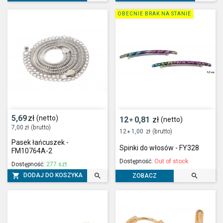
OBECNIE BRAK NA STANIE
5,69
zł
(netto)
12
0,81
zł
(netto)
*
7,00
zł
(brutto)
12
1,00
zł
(brutto)
*
Pasek łańcuszek -
Spinki do włosów - FY328
FM10764A-2
Dostępność:
Out of stock
Dostępność:
277 szt.



DODAJ DO KOSZYKA
ZOBACZ