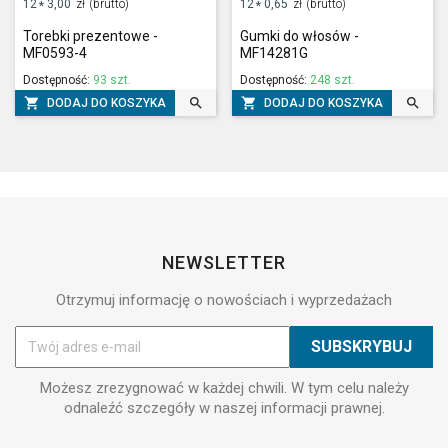
12
3,00
zł
(brutto)
12
0,65
zł
(brutto)
*
*
Torebki prezentowe -
Gumki do włosów -
MF0593-4
MF14281G
Dostępność:
93 szt.
Dostępność:
248 szt.




DODAJ DO KOSZYKA
DODAJ DO KOSZYKA
NEWSLETTER
Otrzymuj informację o nowościach i wyprzedażach
Możesz zrezygnować w każdej chwili. W tym celu należy
odnaleźć szczegóły w naszej informacji prawnej.