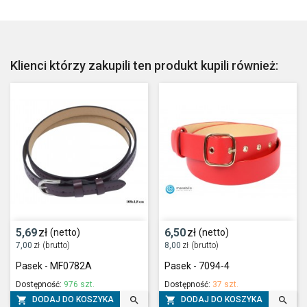
Klienci którzy zakupili ten produkt kupili również:
5,69
zł
6,50
zł
(netto)
(netto)
7,00
zł
(brutto)
8,00
zł
(brutto)
Pasek - MF0782A
Pasek - 7094-4
Dostępność:
976 szt.
Dostępność:
37 szt.




DODAJ DO KOSZYKA
DODAJ DO KOSZYKA