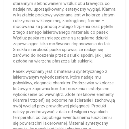
starannym stebnowaniem wzdłuż obu krawędzi, co
nadaje mu uporządkowany, estetyczny wygląd. Klamra
w kształcie podkowy wykonana jest w kolorze złotym
i utrzymana w klasycznej, zaokrąglonej formie –
mocowana za pomocą złotego trzpienia oraz pętelki
z tego samego lakierowanego materiału co pasek.
Wzdłuż paska rozmieszczone są regularne dziurki,
zapewniające kilka możliwości dopasowania do talii.
Smukła szerokość paska sprawia, że nadaje się
zarówno do noszenia przez szlufki spodni, jak i jako
ozdoba na wierzchu płaszcza lub sukienki.
Pasek wykonany jest z materiału syntetycznego z
lakierowanym wykończeniem, które nadaje mu
połyskliwy, elegancki charakter. Podszewka w kolorze
beżowym zapewnia komfort noszenia i estetyczne
wykończenie od wewnątrz. Złote metalowe elementy
(klamra i trzpień) są odporne na ścieranie i zachowują
swój wygląd przy prawidłowej pielęgnacji. Produkt
należy przechowywać z dala od wilgoci i wysokich
temperatur, co zapobiega ewentualnemu łuszczeniu
się powierzchni lakierowanej. Materiał syntetyczny