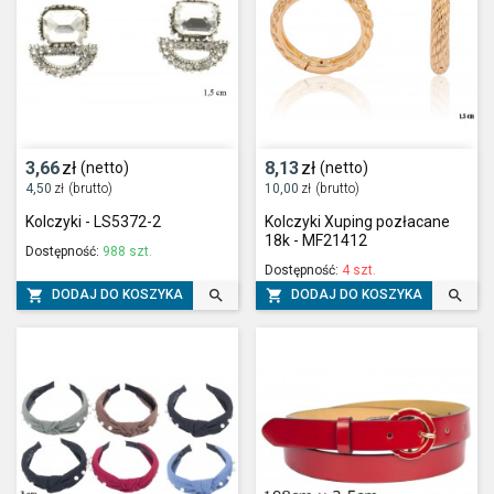
3,66
zł
8,13
zł
(netto)
(netto)
4,50
zł
(brutto)
10,00
zł
(brutto)
Kolczyki - LS5372-2
Kolczyki Xuping pozłacane
18k - MF21412
Dostępność:
988 szt.
Dostępność:
4 szt.




DODAJ DO KOSZYKA
DODAJ DO KOSZYKA