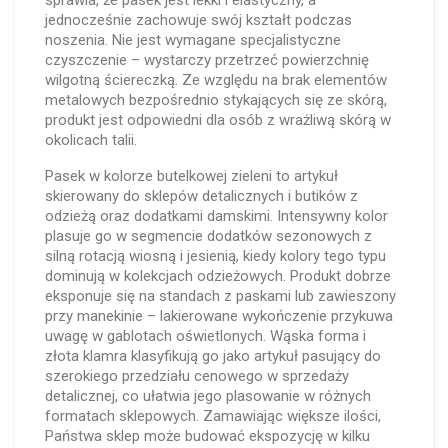
sprawia, że pasek jest lekki i elastyczny, a
jednocześnie zachowuje swój kształt podczas
noszenia. Nie jest wymagane specjalistyczne
czyszczenie – wystarczy przetrzeć powierzchnię
wilgotną ściereczką. Ze względu na brak elementów
metalowych bezpośrednio stykających się ze skórą,
produkt jest odpowiedni dla osób z wrażliwą skórą w
okolicach talii.
Pasek w kolorze butelkowej zieleni to artykuł
skierowany do sklepów detalicznych i butików z
odzieżą oraz dodatkami damskimi. Intensywny kolor
plasuje go w segmencie dodatków sezonowych z
silną rotacją wiosną i jesienią, kiedy kolory tego typu
dominują w kolekcjach odzieżowych. Produkt dobrze
eksponuje się na standach z paskami lub zawieszony
przy manekinie – lakierowane wykończenie przykuwa
uwagę w gablotach oświetlonych. Wąska forma i
złota klamra klasyfikują go jako artykuł pasujący do
szerokiego przedziału cenowego w sprzedaży
detalicznej, co ułatwia jego plasowanie w różnych
formatach sklepowych. Zamawiając większe ilości,
Państwa sklep może budować ekspozycję w kilku