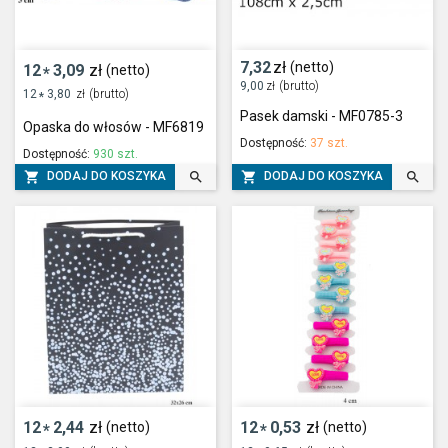
7,32
zł
(netto)
12
3,09
zł
(netto)
*
9,00
zł
(brutto)
12
3,80
zł
(brutto)
*
Pasek damski - MF0785-3
Opaska do włosów - MF6819
Dostępność:
37 szt.
Dostępność:
930 szt.




DODAJ DO KOSZYKA
DODAJ DO KOSZYKA
12
2,44
zł
12
0,53
zł
(netto)
(netto)
*
*