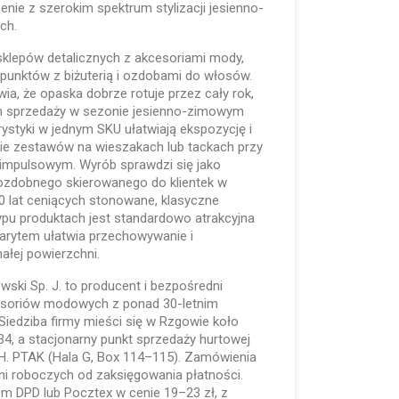
ie z szerokim spektrum stylizacji jesienno-
ch.
sklepów detalicznych z akcesoriami mody,
punktów z biżuterią i ozdobami do włosów.
ia, że opaska dobrze rotuje przez cały rok,
m sprzedaży w sezonie jesienno-zimowym
ystyki w jednym SKU ułatwiają ekspozycję i
ie zestawów na wieszakach lub tackach przy
 impulsowym. Wyrób sprawdzi się jako
ozdobnego skierowanego do klientek w
 lat ceniących stonowane, klasyczne
ypu produktach jest standardowo atrakcyjna
gabarytem ułatwia przechowywanie i
łej powierzchni.
lewski Sp. J. to producent i bezpośredni
kcesoriów modowych z ponad 30-letnim
iedziba firmy mieści się w Rzgowie koło
134, a stacjonarny punkt sprzedaży hurtowej
.H. PTAK (Hala G, Box 114–115). Zamówienia
ni roboczych od zaksięgowania płatności.
em DPD lub Pocztex w cenie 19–23 zł, z