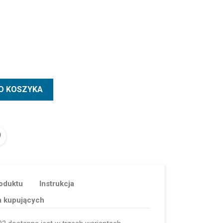
O KOSZYKA
oduktu
Instrukcja
a kupujących