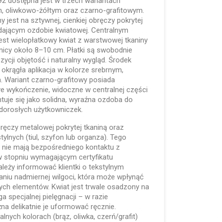
 dostępna jest w trzech wariantach
, oliwkowo-żółtym oraz czarno-grafitowym.
jest na sztywnej, cienkiej obręczy pokrytej
dającym ozdobie kwiatowej. Centralnym
st wielopłatkowy kwiat z warstwowej tkaniny
nicy około 8–10 cm. Płatki są swobodnie
ycji objętość i naturalny wygląd. Środek
okrągła aplikacja w kolorze srebrnym,
. Wariant czarno-grafitowy posiada
 wykończenie, widoczne w centralnej części
tuje się jako solidna, wyraźna ozdoba do
dorosłych użytkowniczek.
ręczy metalowej pokrytej tkaniną oraz
tylnych (tiul, szyfon lub organza). Tego
nie mają bezpośredniego kontaktu z
 w stopniu wymagającym certyfikatu
ależy informować klientki o tekstylnym
kaniu nadmiernej wilgoci, która może wpłynąć
onych elementów. Kwiat jest trwale osadzony na
 specjalnej pielęgnacji – w razie
a delikatnie je uformować ręcznie.
nych kolorach (brąz, oliwka, czerń/grafit)