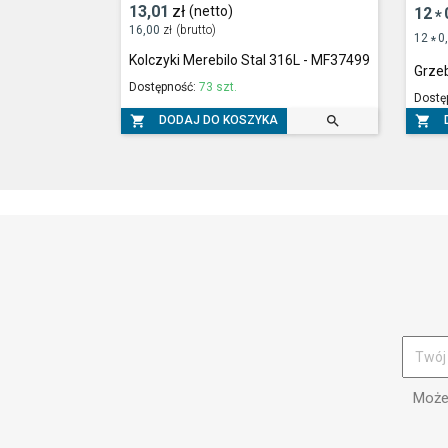
13,01
zł
(netto)
12
*
16,00
zł
(brutto)
12
0
*
Kolczyki Merebilo Stal 316L - MF37499
Grze
Dostępność:
73 szt.
Dostę



DODAJ DO KOSZYKA
Możes