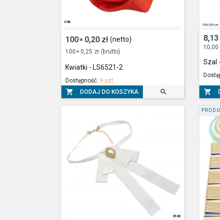
8,13
100
0,20
zł
(netto)
*
10,00
100
0,25
zł
(brutto)
*
Szal 
Kwiatki - LS6521-2
Dostę
Dostępność:
9 szt.



DODAJ DO KOSZYKA
PRODU