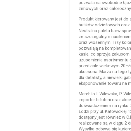
pozwala na swobodne łączen
zimowych oraz całoroczny
Produkt kierowany jest do 
butików odzieżowych oraz 
Neutralna paleta barw spraw
ze szczególnym nasilenie
oraz wiosennym. Trzy kolor
pozwalają na kompletowan
kasie, co sprzyja zakupom
uzupełnienie asortymentu 
przedziale wiekowym 20–50
akcesoria. Marża na tego t
dla detalisty, a niewielki 
eksponowanie towaru na ma
Merebilo I. Wilewska, P. Wi
importer biżuterii oraz a
doświadczeniem na rynku. S
Łodzi przy ul. Katowickiej 
dostępny jest również w C
realizowane są w ciągu 2 d
Wysyłka odbywa się kurier