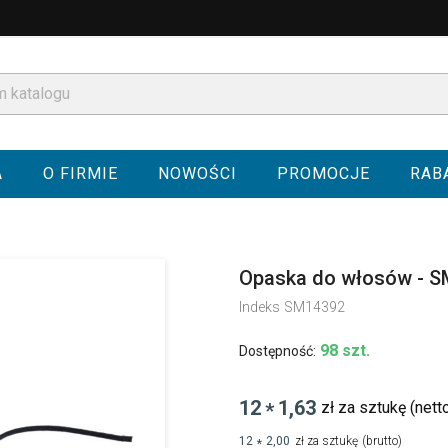
A
O FIRMIE
NOWOŚCI
PROMOCJE
RAB
Opaska do włosów - 
Indeks
SM14392
98 szt.
Dostępność:
12
1,63
zł za sztukę
(nett
*
12
2,00
zł za sztukę
(brutto)
*