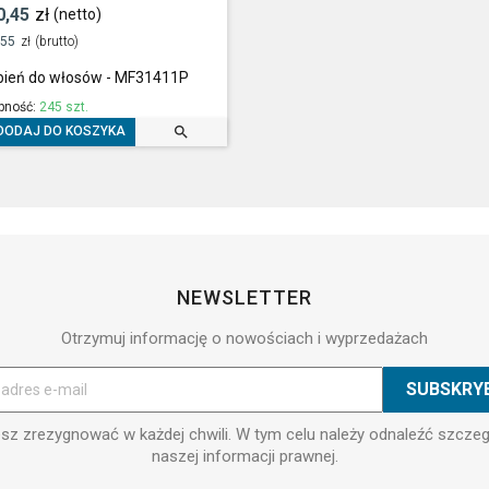
0,45
zł
(netto)
,55
zł
(brutto)
bień do włosów - MF31411P
pność:
245 szt.

DODAJ DO KOSZYKA
NEWSLETTER
Otrzymuj informację o nowościach i wyprzedażach
z zrezygnować w każdej chwili. W tym celu należy odnaleźć szcze
naszej informacji prawnej.