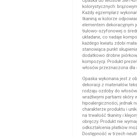
Opaska do włosów SM14392
kolorystycznych: brązowym
Każdy egzemplarz wykonany 
tkaniną w kolorze odpowia
elementem dekoracyjnym je
tiulowo-szyfonowej o śred
układane, co nadaje kompoz
każdego kwiatu zdobi mała 
stanowiąca punkt skupienia
dodatkowo drobne piórkowe
kompozycji. Produkt prezen
włosów przeznaczona dla 
Opaska wykonana jest z ob
dekoracji z materiałów teks
rodzaju ozdoby do włosów 
wrażliwymi partiami skóry
hipoalergiczności, jednak n
charakterze produktu i uni
na trwałość tkaniny i klej
obręczy. Produkt nie wymaga
odkształcenia płatków możn
Dostępność w trzech neutral