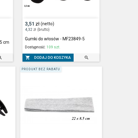
3,51
zł
(netto)
4,32
zł
(brutto)
Gumki do włosów - MF23849-5
,5 cm
Dostępność:
109 szt.



DODAJ DO KOSZYKA
PRODUKT BEZ RABATU