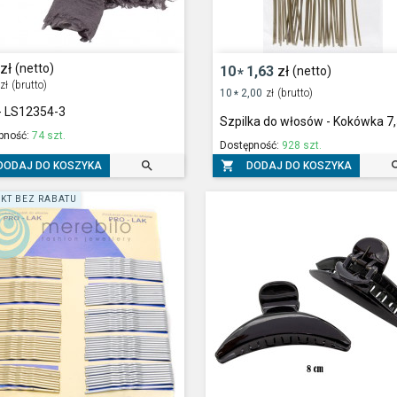
zł
(netto)
10
1,63
zł
(netto)
*
zł
(brutto)
10
2,00
zł
(brutto)
*
- LS12354-3
Szpilka do włosów - Kokówka 7
pność:
74 szt.
Dostępność:
928 szt.


DODAJ DO KOSZYKA
DODAJ DO KOSZYKA
KT BEZ RABATU