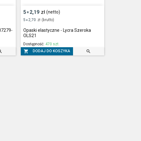
5
2,19
zł
(netto)
*
5
2,70
zł
(brutto)
*
F37279-
Opaski elastyczne - Lycra Szeroka
OLS21
Dostępność:
470 szt.



DODAJ DO KOSZYKA