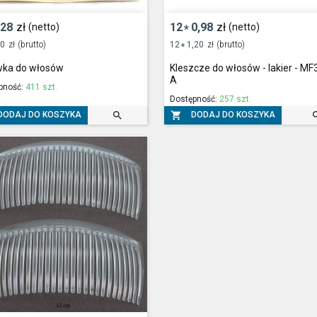
,28
zł
12
0,98
zł
(netto)
(netto)
*
50
zł
(brutto)
12
1,20
zł
(brutto)
*
ka do włosów
Kleszcze do włosów - lakier - M
A
pność:
411 szt.
Dostępność:
257 szt.


DODAJ DO KOSZYKA
DODAJ DO KOSZYKA