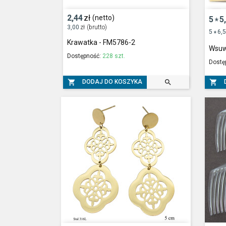
2,44
zł
(netto)
5
5
*
3,00
zł
(brutto)
5
6,
*
Krawatka - FM5786-2
Wsuw
Dostępność:
228 szt.
Dostę



DODAJ DO KOSZYKA