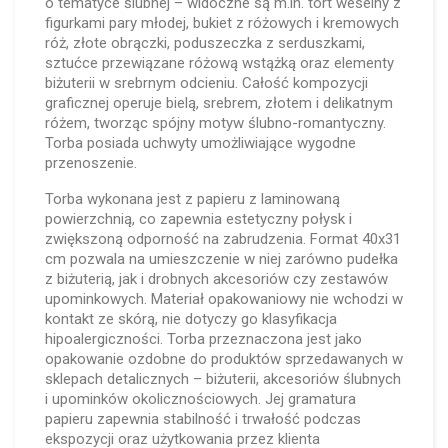
o tematyce ślubnej – widoczne są m.in. tort weselny z
figurkami pary młodej, bukiet z różowych i kremowych
róż, złote obrączki, poduszeczka z serduszkami,
sztućce przewiązane różową wstążką oraz elementy
biżuterii w srebrnym odcieniu. Całość kompozycji
graficznej operuje bielą, srebrem, złotem i delikatnym
różem, tworząc spójny motyw ślubno-romantyczny.
Torba posiada uchwyty umożliwiające wygodne
przenoszenie.
Torba wykonana jest z papieru z laminowaną
powierzchnią, co zapewnia estetyczny połysk i
zwiększoną odporność na zabrudzenia. Format 40x31
cm pozwala na umieszczenie w niej zarówno pudełka
z biżuterią, jak i drobnych akcesoriów czy zestawów
upominkowych. Materiał opakowaniowy nie wchodzi w
kontakt ze skórą, nie dotyczy go klasyfikacja
hipoalergiczności. Torba przeznaczona jest jako
opakowanie ozdobne do produktów sprzedawanych w
sklepach detalicznych – biżuterii, akcesoriów ślubnych
i upominków okolicznościowych. Jej gramatura
papieru zapewnia stabilność i trwałość podczas
ekspozycji oraz użytkowania przez klienta