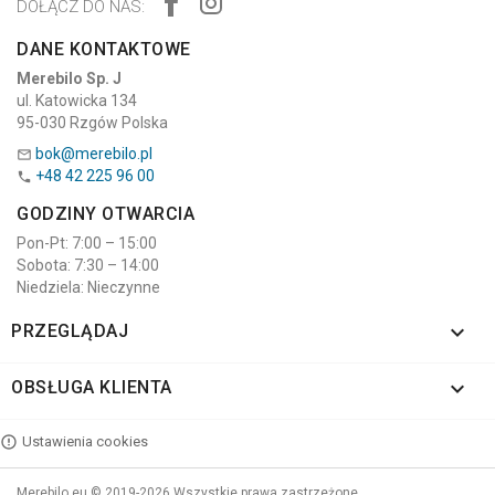
DOŁĄCZ DO NAS:
DANE KONTAKTOWE
Merebilo Sp. J
ul. Katowicka 134
95-030 Rzgów Polska
bok@merebilo.pl

+48 42 225 96 00

GODZINY OTWARCIA
Pon-Pt: 7:00 – 15:00
Sobota: 7:30 – 14:00
Niedziela: Nieczynne

PRZEGLĄDAJ

OBSŁUGA KLIENTA
Ustawienia cookies
Merebilo.eu © 2019-2026 Wszystkie prawa zastrzeżone