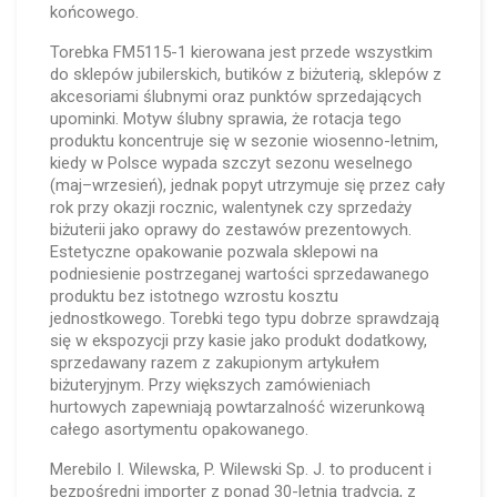
końcowego.
Torebka FM5115-1 kierowana jest przede wszystkim
do sklepów jubilerskich, butików z biżuterią, sklepów z
akcesoriami ślubnymi oraz punktów sprzedających
upominki. Motyw ślubny sprawia, że rotacja tego
produktu koncentruje się w sezonie wiosenno-letnim,
kiedy w Polsce wypada szczyt sezonu weselnego
(maj–wrzesień), jednak popyt utrzymuje się przez cały
rok przy okazji rocznic, walentynek czy sprzedaży
biżuterii jako oprawy do zestawów prezentowych.
Estetyczne opakowanie pozwala sklepowi na
podniesienie postrzeganej wartości sprzedawanego
produktu bez istotnego wzrostu kosztu
jednostkowego. Torebki tego typu dobrze sprawdzają
się w ekspozycji przy kasie jako produkt dodatkowy,
sprzedawany razem z zakupionym artykułem
biżuteryjnym. Przy większych zamówieniach
hurtowych zapewniają powtarzalność wizerunkową
całego asortymentu opakowanego.
Merebilo I. Wilewska, P. Wilewski Sp. J. to producent i
bezpośredni importer z ponad 30-letnią tradycją, z