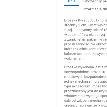
Opis
Szczegóły pr
Informacje dl
Broszka Kwiat LS6617 to te
średnicy 9 cm. Kwiat wykon
fuksji – nasycony odcień
widoczność na ekspozycji. 
z zamkniętym pąkiem w cen
przestrzenność. Na obrzeża
które rozjaśnia kontur kwi
kolorze bez dodatkowych z
wolumenem.
Broszka wykonana jest z ma
satynopodobnej oraz tiulu
metalowych bezpośrednio pr
jednak mechanizm przypięci
typu akcesorium) może być
przeznaczony jest do użytk
włosów – nie wymaga specj
dala od wilgoci i mechani
średnicy) sprawia, że bros