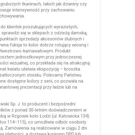
rubszych tkaninach, takich jak dzianiny czy
chowuje intensywność przy zachowaniu
chowywania.
 do klientek poszukujących wyrazistych,
– sprawdzi się w sklepach z odzieżą damską,
 punktach sprzedaży akcesoriów ślubnych i
wna fuksja to kolor dobrze rotujący wiosną i
sylwestrowo-karnawałowym. Produkt
 kosztem jednostkowym przy jednoczesnej
ści wizualnej, co przekłada się na atrakcyjną
mat kwiatu ułatwia ekspozycję – broszka
zatłoczonym stoisku. Polecamy Państwu
nne dostępne kolory z serii, co pozwala na
iantowej prezentacji przy ladzie lub na
lewski Sp. J. to producent i bezpośredni
odatków z ponad 30-letnim doświadczeniem w
zibą w Rzgowie koło Łodzi (ul. Katowicka 134)
Box 114–115), co umożliwia odbiór osobisty
ką. Zamówienia są realizowane w ciągu 2 dni
a płatności, a dostawa kurierem DPD lub