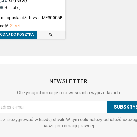
,32
zł
(netto)
00
zł
(brutto)
m - opaska dżetowa - MF30005B
ność:
21 szt.

ODAJ DO KOSZYKA
NEWSLETTER
Otrzymuj informację o nowościach i wyprzedażach
z zrezygnować w każdej chwili. W tym celu należy odnaleźć szcze
naszej informacji prawnej.