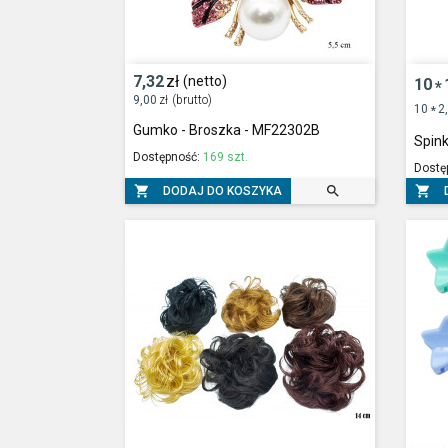
7,32
zł
(netto)
10
*
9,00
zł
(brutto)
10
2
*
Gumko - Broszka - MF22302B
Spin
Dostępność:
169 szt.
Dostę



DODAJ DO KOSZYKA