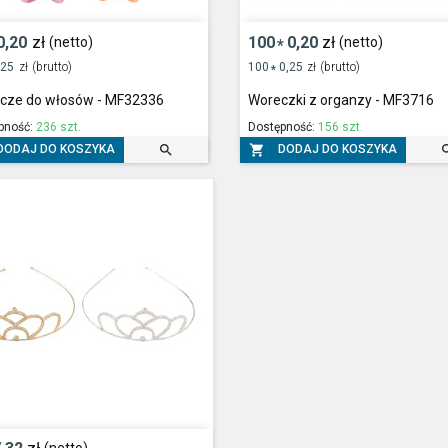
0,20
zł
100
0,20
zł
(netto)
(netto)
*
,25
zł
(brutto)
100
0,25
zł
(brutto)
*
zcze do włosów - MF32336
Woreczki z organzy - MF3716
pność:
236 szt.
Dostępność:
156 szt.


DODAJ DO KOSZYKA
DODAJ DO KOSZYKA