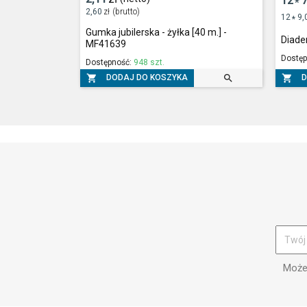
12
7
*
2,60
zł
(brutto)
12
9,
*
Gumka jubilerska - żyłka [40 m.] -
Diade
MF41639
Dostęp
Dostępność:
948 szt.



DODAJ DO KOSZYKA
D
Możes