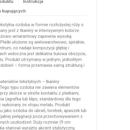
oduktu
Instrukcja
a kupujących
kstylna ozdoba w formie rozłożystej róży o
any jest z tkaniny w intensywnym kolorze
 różowo-amarantowy zapewnia wysoką
Płatki ułożone są wielowarstwowo, spiralnie,
trum, co nadaje kompozycji głębię i
ch widoczna jest delikatna tiulowa obszycie,
atu. Produkt utrzymany w jednym, jednolitym
dobień – forma przemawia samą strukturą i
teriałów tekstylnych – tkaniny
. Tego typu ozdoba nie zawiera elementów
zy skórze w strefie kontaktu z płatkami,
a (agrafka lub klips, standardowy dla tego
 wykonany ze stopu metalu. Produkt
u jako ozdoba do ubrań, torebek, apaszek lub
alnej pielęgnacji poza przechowywaniem z
cznych uszkodzeń. Duży rozmiar (9 cm
zka stanowi wyraźny akcent stylistyczny,