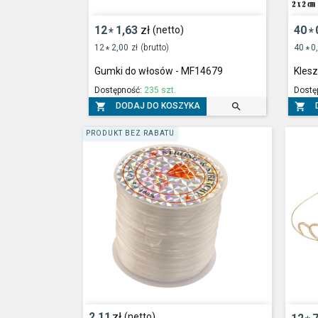
12
1,63
zł
40
(netto)
*
*
12
2,00
zł
(brutto)
40
0
*
*
Gumki do włosów - MF14679
Kles
Dostępność:
235 szt.
Dostę



DODAJ DO KOSZYKA
PRODUKT BEZ RABATU
2,11
zł
(netto)