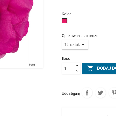
Kolor
Amarantowy
Opakowanie zbiorcze
Ilość

DODAJ D
Udostępnij