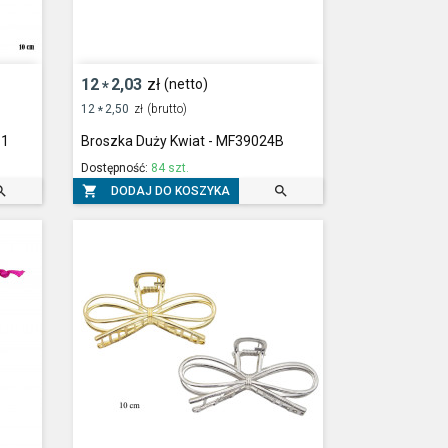
12
2,03
zł
(netto)
*
12
2,50
zł
(brutto)
*
11
Broszka Duży Kwiat - MF39024B
Dostępność:
84 szt.



DODAJ DO KOSZYKA