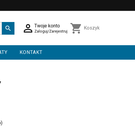

shopping_cart
Twoje konto

Koszyk
Zaloguj/Zarejestruj
ATY
KONTAKT
7
o)