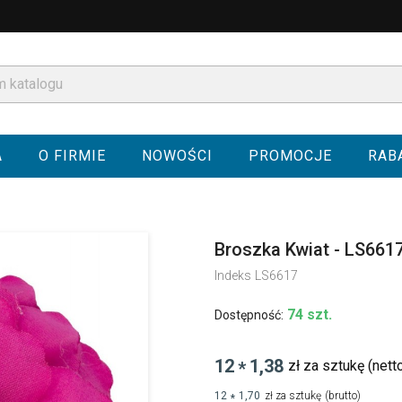
A
O FIRMIE
NOWOŚCI
PROMOCJE
RAB
Broszka Kwiat - LS661
Indeks
LS6617
74 szt.
Dostępność:
12
1,38
zł za sztukę
(nett
*
12
1,70
zł za sztukę
(brutto)
*