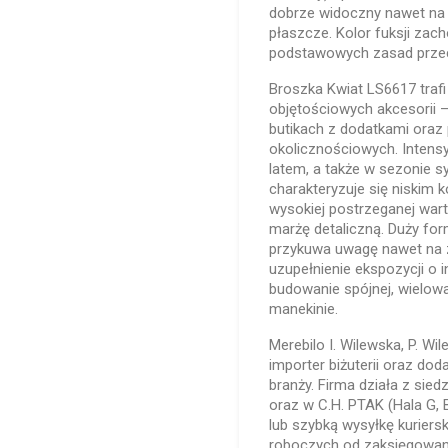
dobrze widoczny nawet na g
płaszcze. Kolor fuksji za
podstawowych zasad prze
Broszka Kwiat LS6617 trafi
objętościowych akcesorii 
butikach z dodatkami oraz
okolicznościowych. Intensy
latem, a także w sezonie 
charakteryzuje się niskim
wysokiej postrzeganej warto
marżę detaliczną. Duży for
przykuwa uwagę nawet na 
uzupełnienie ekspozycji o i
budowanie spójnej, wielowar
manekinie.
Merebilo I. Wilewska, P. Wi
importer biżuterii oraz d
branży. Firma działa z sied
oraz w C.H. PTAK (Hala G, 
lub szybką wysyłkę kuriers
roboczych od zaksięgowani