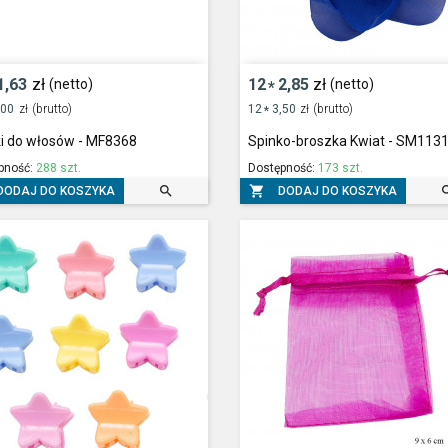
1,63
zł
12
2,85
zł
(netto)
(netto)
*
,00
zł
(brutto)
12
3,50
zł
(brutto)
*
ki do włosów - MF8368
Spinko-broszka Kwiat - SM113
pność:
288 szt.
Dostępność:
173 szt.


DODAJ DO KOSZYKA
DODAJ DO KOSZYKA