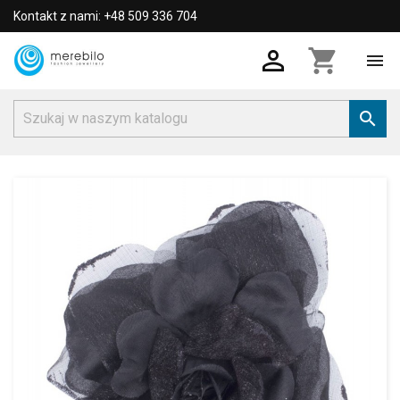
Kontakt z nami: +48 509 336 704

shopping_cart

