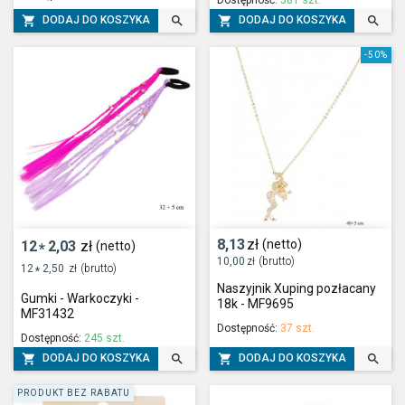




DODAJ DO KOSZYKA
DODAJ DO KOSZYKA
-50%
8,13
zł
(netto)
12
2,03
zł
(netto)
*
10,00
zł
(brutto)
12
2,50
zł
(brutto)
*
Naszyjnik Xuping pozłacany
Gumki - Warkoczyki -
18k - MF9695
MF31432
Dostępność:
37 szt.
Dostępność:
245 szt.




DODAJ DO KOSZYKA
DODAJ DO KOSZYKA
PRODUKT BEZ RABATU