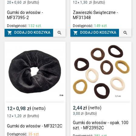
20
0,60
zł
(brutto)
12
1,30
zł
(brutto)
*
*
Gumki do włosów -
Zawieszki Świąteczne -
MF37395-2
MF31348
Dostępność:
132 szt.
Dostępność:
149 szt.




DODAJ DO KOSZYKA
DODAJ DO KOSZYKA
2,44
zł
(netto)
12
0,98
zł
(netto)
*
3,00
zł
(brutto)
12
1,20
zł
(brutto)
*
Gumki do włosów - opak. 100
Gumki do włosów - MF3212C
szt. - MF23952C
Dostępność:
35 szt.
Dostępność:
381 szt.