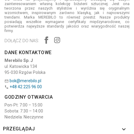
zainteresowaniem własną kolekcję biżuterii sztucznej. Jest ona
tworzona przez naszych stylistów i wyróżnia się oryginalnym
wzornictwem, inspirowanym zarówno klasyką, jak i najnowszymi
trendami. Marka MEREBILO to również prestiż. Nasze produkty
posiadają wszelkie wymagane certyfikaty międzynarodowe, co
potwierdza najwyższe standardy jakości oraz wiarygodność naszej
firmy.
DOŁĄCZ DO NAS:
DANE KONTAKTOWE
Merebilo Sp. J
ul. Katowicka 134
95-030 Rzgów Polska
bok@merebilo.pl

+48 42 225 96 00

GODZINY OTWARCIA
Pon-Pt: 7:00 – 15:00
Sobota: 7:30 – 14:00
Niedziela: Nieczynne

PRZEGLĄDAJ