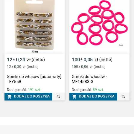
12
0,24
zł
100
0,05
zł
(netto)
(netto)
*
*
12
0,30
zł
(brutto)
100
0,06
zł
(brutto)
*
*
Spinki do włosów [automaty]
Gumki do włosów -
- FY558
MF14583-3
Dostępność:
191 szt.
Dostępność:
89 szt.




DODAJ DO KOSZYKA
DODAJ DO KOSZYKA