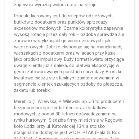
zapewnia wyraźną widoczność na stroju.
Produkt kierowany jest do sklepów odzieżowych,
butików z dodatkami oraz punktów sprzedaży
akcesoriów modowych. Czarna kolorystyka zapewnia
wysoką rotację przez cały rok – ozdoba sprawdza się
zarówno w stylizacjach jesienno-zimowych, jak i
wieczorowych. Dobrze eksponuje się na manekinach,
wieszakach z dodatkami oraz w ladach przy kasie
jako produkt impulsowy. Duży format kwiatu przyciąga
uwagę klientki już z daleka, co ułatwia ekspozycję w
gęsto zatowarowanych punktach sprzedaży. Broszki
kwiatowe cieszą się stabilnym zainteresowaniem w
segmencie klientek szukających ozdoby do płaszcza,
żakietu lub torebki.
Merebilo (I. Wilewska, P. Wilewski Sp. J.) to producent i
bezpośredni importer biżuterii oraz dodatków
modowych z ponad 30-letnim doświadczeniem na
rynku hurtowym. Siedziba firmy mieści się w Rzgowie
koło Łodzi przy ul. Katowickiej 134, a stoisko
stacjonarne dostępne jest w C.H. PTAK (Hala G, Box
114-115). Zamówienia realizowane są w ciągu 2 dni