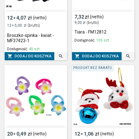
7,32
zł
(netto)
12
4,07
zł
(netto)
*
9,00
zł
(brutto)
12
5,00
zł
(brutto)
*
Tiara - FM12812
Broszko-spinka - kwiat -
Dostępność:
105 szt.
MF37423-1
Dostępność:
45 szt.




DODAJ DO KOSZYKA
DODAJ DO KOSZYKA
PRODUKT BEZ RABATU
20
0,49
zł
12
1,06
zł
(netto)
(netto)
*
*