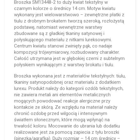
Broszka SM13448-2 to duży kwiat tekstylny w
czarnym kolorze o średnicy 14 cm. Motyw kwiatu
wykonany jest wielowarstwowo – zewnętrzne płatki z
tiulu z drobnym brokatem tworzą szeroką, rozłożystą
podstawę, natomiast wewnętrzne warstwy
zbudowane są z gładkiej tkaniny satynowej i
połyskującego materiału z nitkami lureksowymi.
Centrum kwiatu stanowi zwinięty pąk, co nadaje
kompozycji trójwymiarowy, rozbudowany charakter.
Całość utrzymana jest w głębokiej czerni z subtelnym
połyskiem wynikającym z warstwy brokatu i tiulu.
Broszka wykonana jest z materiałów tekstylnych: tiulu,
tkaniny satynopodobnej oraz materiału z dodatkiem
lurexu. Produkt należy do kategorii ozdób tekstylnych,
nie zawiera metali ani elementów metalicznych
mogących powodować reakcje alergiczne przy
kontakcie ze skórą. Ze względu na materiał należy
chronić ozdobę przed wilgocią i intensywnym
światłem słonecznym, które mogą wpłynąć na
trwałość koloru. Mocowanie do ubrania lub dodatku
realizowane jest za pomocą zapiecia z tyłu broszki
(pinezka/agrafka). Duży rozmiar – 14 cm średnicy –