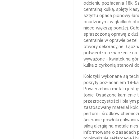
odcieniu pozłacania 18k. Sz
centralną kulką, spięty kl
sztyftu opada pionowy ła
osadzonymi w gładkich obej
nieco większą poniżej. Cało
spłaszczoną oprawą z dużą
centralnie w oprawie beze
otwory dekoracyjne. Łączn
potwierdza oznaczenie na 
wyważone - kwiatek na górz
kulka z cyrkonią stanowi d
Kolczyki wykonane są tech
pokryty pozłacaniem 18-ka
Powierzchnia metalu jest g
tonie. Osadzone kamienie t
przezroczystości i białym p
zastosowany materiał kolc
perfum i środków chemiczn
ścieranie powłoki galwanicz
silną alergią na metale nie
informowane o zasadach pi
minimalizuje reklamacje i b