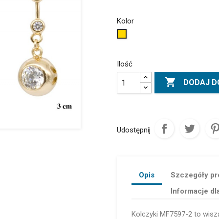
Kolor
Złoty
Ilość

DODAJ D
Udostępnij
Opis
Szczegóły pr
Informacje dl
Kolczyki MF7597-2 to wisz