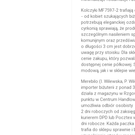
Kolczyki MF7597-2 trafiają
- od kobiet szukających biżu
potrzebują eleganckiej ozd
cyrkonią sprawiają, że prod
szczególnym nasileniem sp
komunijnym oraz przedświą
o długości 3 cm jest dobrz
uwagę przy stoisku. Dla sk
cenie zakupu, który pozwal
dostępnej cenie półkowej. 
modową, jak i w sklepie w
Merebilo (I. Wilewska, P. Wi
importer biżuterii z ponad
działa z magazynu w Rzgowi
punktu w Centrum Handlow
umożliwia odbiór osobisty
2 dni roboczych od zaksię
kurierem DPD lub Pocztex w
dni robocze. Każda paczka
trafia do sklepu sprawnie i