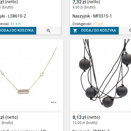
zł
7,32
zł
(netto)
(netto)
ł
(brutto)
9,00
zł
(brutto)
yki - LS8610-2
Naszyjnik - MF0515-1
pność:
83 szt.
Dostępność:
27 szt.


DODAJ DO KOSZYKA
DODAJ DO KOSZYKA
zł
8,13
zł
(netto)
(netto)
ł
(brutto)
10,00
zł
(brutto)