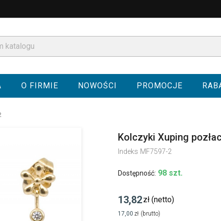
A
O FIRMIE
NOWOŚCI
PROMOCJE
RAB
2
Kolczyki Xuping pozła
Indeks
MF7597-2
98 szt.
Dostępność:
13,82
zł
(netto)
17,00
zł
(brutto)