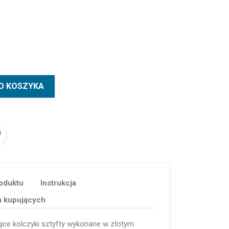
O KOSZYKA
oduktu
Instrukcja
a kupujących
ące kolczyki sztyfty wykonane w złotym