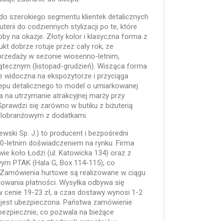
 do szerokiego segmentu klientek detalicznych
terii do codziennych stylizacji po te, które
oby na okazje. Złoty kolor i klasyczna forma z
ukt dobrze rotuje przez cały rok, ze
rzedaży w sezonie wiosenno-letnim,
tecznym (listopad-grudzień). Wisząca forma
e widoczna na ekspozytorze i przyciąga
lepu detalicznego to model o umiarkowanej
a na utrzymanie atrakcyjnej marży przy
Sprawdzi się zarówno w butiku z biżuterią
ielobranżowym z dodatkami.
lewski Sp. J.) to producent i bezpośredni
 30-letnim doświadczeniem na rynku. Firma
e koło Łodzi (ul. Katowicka 134) oraz z
ym PTAK (Hala G, Box 114-115), co
. Zamówienia hurtowe są realizowane w ciągu
gowania płatności. Wysyłka odbywa się
 cenie 19-23 zł, a czas dostawy wynosi 1-2
 jest ubezpieczona. Państwa zamówienie
 bezpiecznie, co pozwala na bieżące