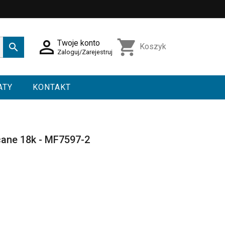

shopping_cart
Twoje konto

Koszyk
Zaloguj/Zarejestruj
ATY
KONTAKT
cane 18k - MF7597-2