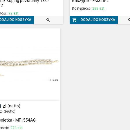
nik Xuping pozłacany 18k -
Naszyjnik - FM346-2
92
Dostępność:
288 szt.
ność:
92 szt.


ODAJ DO KOSZYKA
DODAJ DO KOSZYKA
1
zł
(netto)
zł
(brutto)
soletka - MF1554AG
pność:
979 szt.