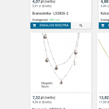
4,07
zł
4,88
(netto)
5,01
zł
(brutto)
6,00
z
Bransoletka - LS5826-2
Kolcz
Dostępność:
985 szt.
Dostę



DODAJ DO KOSZYKA
7,32
zł
13,82
(netto)
9,00
zł
(brutto)
17,00
z