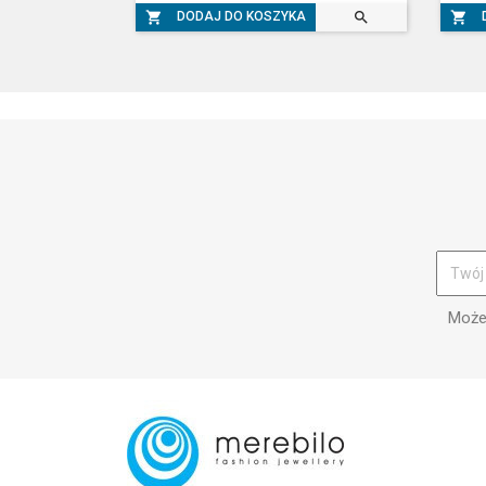



DODAJ DO KOSZYKA
Możes