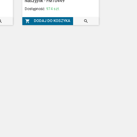
Naszyjnik - FM10449
Dostępność:
974 szt.



DODAJ DO KOSZYKA