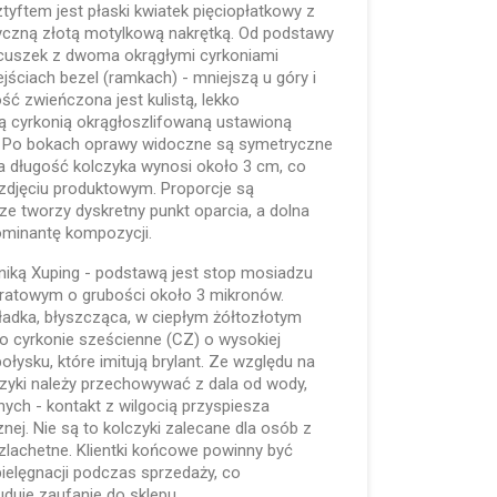
tyftem jest płaski kwiatek pięciopłatkowy z
asyczną złotą motylkową nakrętką. Od podstawy
ńcuszek z dwoma okrągłymi cyrkoniami
ściach bezel (ramkach) - mniejszą u góry i
ść zwieńczona jest kulistą, lekko
 cyrkonią okrągłoszlifowaną ustawioną
l. Po bokach oprawy widoczne są symetryczne
a długość kolczyka wynosi około 3 cm, co
zdjęciu produktowym. Proporcje są
e tworzy dyskretny punkt oparcia, a dolna
ominantę kompozycji.
niką Xuping - podstawą jest stop mosiadzu
ratowym o grubości około 3 mikronów.
ładka, błyszcząca, w ciepłym żółtozłotym
o cyrkonie sześcienne (CZ) o wysokiej
ołysku, które imitują brylant. Ze względu na
zyki należy przechowywać z dala od wody,
ych - kontakt z wilgocią przyspiesza
nej. Nie są to kolczyki zalecane dla osób z
szlachetne. Klientki końcowe powinny być
elęgnacji podczas sprzedaży, co
uduje zaufanie do sklepu.