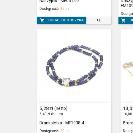
Naszyjnik - MF0515-2
Naszyj
FM10
Dostępność:
35 szt.
Dostęp



DODAJ DO KOSZYKA
D
5,28
zł
13,0
(netto)
6,49
zł
(brutto)
16,00
Bransoletka - MF1938-4
Bran
Dostępność:
20 szt.
Dostę