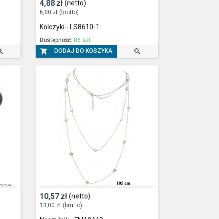
4,88
zł
(netto)
6,00
zł
(brutto)
Kolczyki - LS8610-1
Dostępność:
86 szt.



DODAJ DO KOSZYKA
10,57
zł
(netto)
13,00
zł
(brutto)