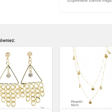
uzupełnianie stanów maga
również: