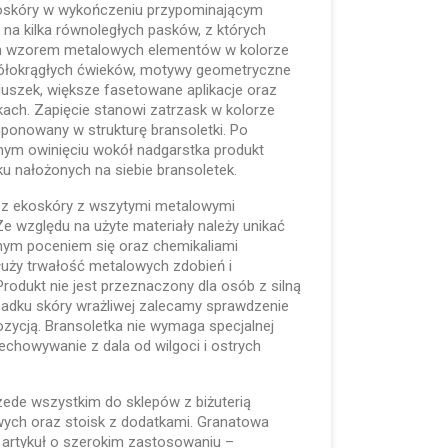
oskóry w wykończeniu przypominającym
ę na kilka równoległych pasków, z których
ym wzorem metalowych elementów w kolorze
półokrągłych ćwieków, motywy geometryczne
rduszek, większe fasetowane aplikacje oraz
kach. Zapięcie stanowi zatrzask w kolorze
ponowany w strukturę bransoletki. Po
tnym owinięciu wokół nadgarstka produkt
lku nałożonych na siebie bransoletek.
 z ekoskóry z wszytymi metalowymi
 Ze względu na użyte materiały należy unikać
nym poceniem się oraz chemikaliami
łuży trwałość metalowych zdobień i
rodukt nie jest przeznaczony dla osób z silną
padku skóry wrażliwej zalecamy sprawdzenie
pozycją. Bransoletka nie wymaga specjalnej
zechowywanie z dala od wilgoci i ostrych
zede wszystkim do sklepów z biżuterią
ych oraz stoisk z dodatkami. Granatowa
o artykuł o szerokim zastosowaniu –