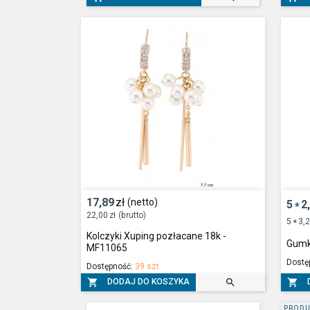
17,89
zł
(netto)
5
2
*
22,00
zł
(brutto)
5
3,
*
Kolczyki Xuping pozłacane 18k -
Gumk
MF11065
Dostę
Dostępność:
39 szt.



DODAJ DO KOSZYKA
PRODU