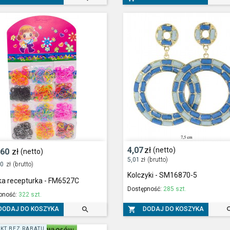
4,07
zł
(netto)
,60
zł
(netto)
5,01
zł
(brutto)
20
zł
(brutto)
Kolczyki - SM16870-5
a recepturka - FM6527C
Dostępność:
285 szt.
pność:
322 szt.


DODAJ DO KOSZYKA
DODAJ DO KOSZYKA
KT BEZ RABATU