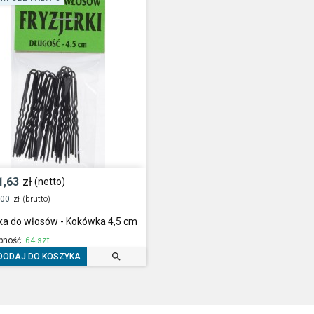
1,63
zł
(netto)
,00
zł
(brutto)
lka do włosów - Kokówka 4,5 cm
pność:
64 szt.

DODAJ DO KOSZYKA