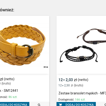
również:
zł
(netto)
12
2,03
zł
(netto)
*
ł
(brutto)
12
2,50
zł
(brutto)
*
k - SM12441
Zestaw bransolet męskich - M
pność:
86 szt.
Dostępność:
166 szt.


DODAJ DO KOSZYKA
DODAJ DO KOSZYKA