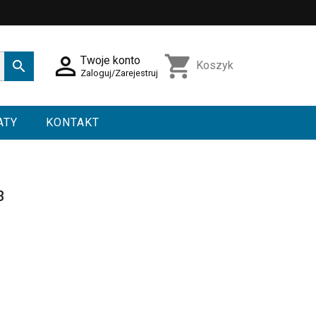

shopping_cart
Twoje konto

Koszyk
Zaloguj/Zarejestruj
ATY
KONTAKT
3