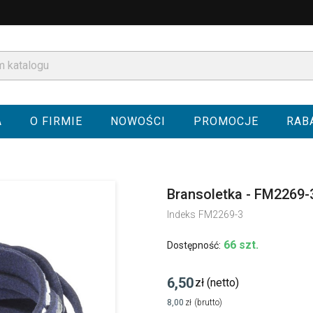
A
O FIRMIE
NOWOŚCI
PROMOCJE
RAB
Bransoletka - FM2269-
Indeks
FM2269-3
66 szt.
Dostępność:
6,50
zł
(netto)
8,00
zł
(brutto)