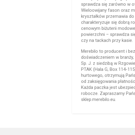
sprawdza się zarówno w ofer
Wieloowijany fason oraz m
kryształków przemawia do k
charakteryzuje się dobrą r
cenowym biżuterii modowej
powierzchni – sprawdza si
czy na tackach przy kasie.
Merebilo to producent i bez
doświadczeniem w branży, dz
Sp. J. z siedzibą w Rzgowie
PTAK (Hala G, Box 114-11
hurtowego, otrzymują Pańs
od zaksięgowania płatności
Każda paczka jest ubezpie
robocze. Zapraszamy Państ
sklep.merebilo.eu.