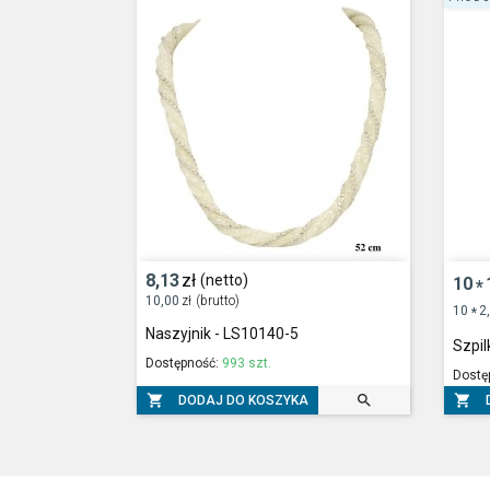
8,13
zł
(netto)
10
*
10,00
zł
(brutto)
10
2
*
Naszyjnik - LS10140-5
Szpi
Dostępność:
993 szt.
Dostę



DODAJ DO KOSZYKA