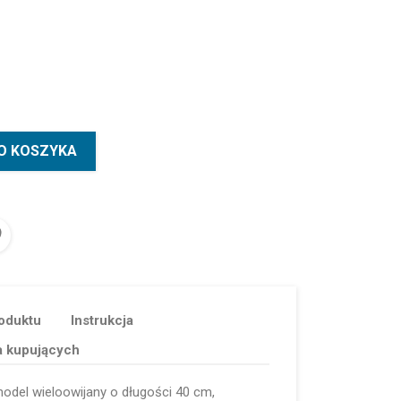
O KOSZYKA
oduktu
Instrukcja
a kupujących
odel wieloowijany o długości 40 cm,