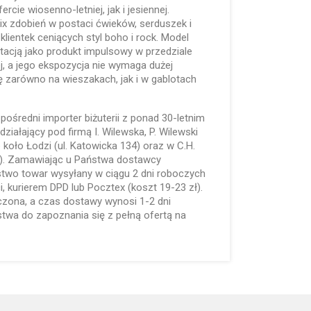
cie wiosenno-letniej, jak i jesiennej.
ix zdobień w postaci ćwieków, serduszek i
lientek ceniących styl boho i rock. Model
otacją jako produkt impulsowy w przedziale
, a jego ekspozycja nie wymaga dużej
ę zarówno na wieszakach, jak i w gablotach
pośredni importer biżuterii z ponad 30-letnim
iałający pod firmą I. Wilewska, P. Wilewski
 koło Łodzi (ul. Katowicka 134) oraz w C.H.
5). Zamawiając u Państwa dostawcy
two towar wysyłany w ciągu 2 dni roboczych
, kurierem DPD lub Pocztex (koszt 19-23 zł).
czona, a czas dostawy wynosi 1-2 dni
wa do zapoznania się z pełną ofertą na