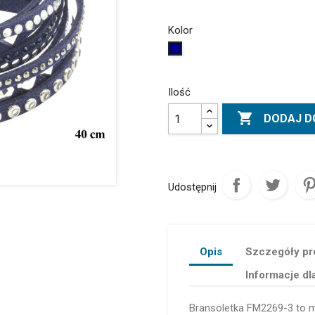
Kolor
Granatowy
Ilość

DODAJ D
Udostępnij
Opis
Szczegóły pr
Informacje dl
Bransoletka FM2269-3 to m