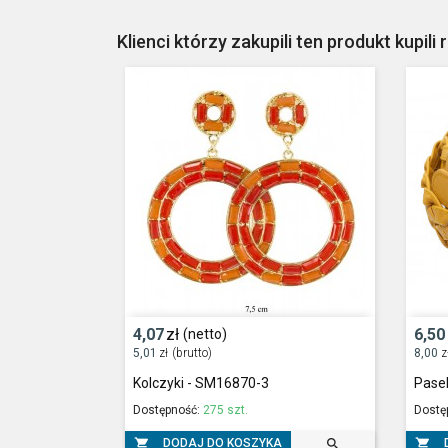
Klienci którzy zakupili ten produkt kupili 
4,07
zł
6,50
(netto)
5,01
zł
(brutto)
8,00
z
Kolczyki - SM16870-3
Pase
Dostępność:
275 szt.
Dostę



DODAJ DO KOSZYKA