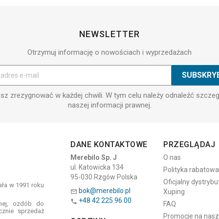
NEWSLETTER
Otrzymuj informację o nowościach i wyprzedażach
z zrezygnować w każdej chwili. W tym celu należy odnaleźć szcze
naszej informacji prawnej.
DANE KONTAKTOWE
PRZEGLĄDAJ
Merebilo Sp. J
O nas
ul. Katowicka 134
Polityka rabatowa
95-030 Rzgów Polska
Oficjalny dystrybu
tała w 1991 roku
bok@merebilo.pl
Xuping

+48 42 225 96 00

znej, ozdób do
FAQ
cznie sprzedaż
Promocje na naszyj