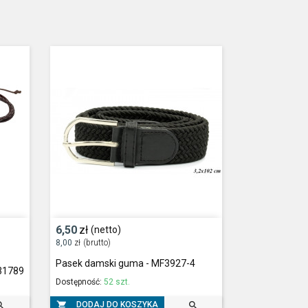
6,50
zł
(netto)
8,00
zł
(brutto)
Pasek damski guma - MF3927-4
F31789
Dostępność:
52 szt.



DODAJ DO KOSZYKA