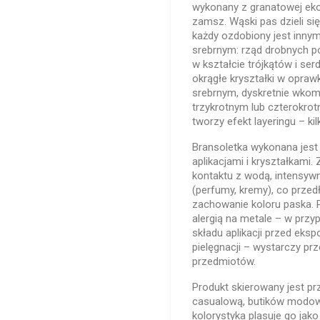
wykonany z granatowej ek
zamsz. Wąski pas dzieli si
każdy ozdobiony jest inn
srebrnym: rząd drobnych 
w kształcie trójkątów i se
okrągłe kryształki w opraw
srebrnym, dyskretnie wkom
trzykrotnym lub czterokro
tworzy efekt layeringu – ki
Bransoletka wykonana jest
aplikacjami i kryształkami.
kontaktu z wodą, intensyw
(perfumy, kremy), co przed
zachowanie koloru paska. P
alergią na metale – w przy
składu aplikacji przed eks
pielęgnacji – wystarczy pr
przedmiotów.
Produkt skierowany jest pr
casualową, butików modow
kolorystyka plasuje go jak