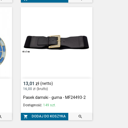
13,01
zł
(netto)
16,00
zł
(brutto)
Pasek damski - guma - MF24493-2
Dostępność:
149 szt.



DODAJ DO KOSZYKA