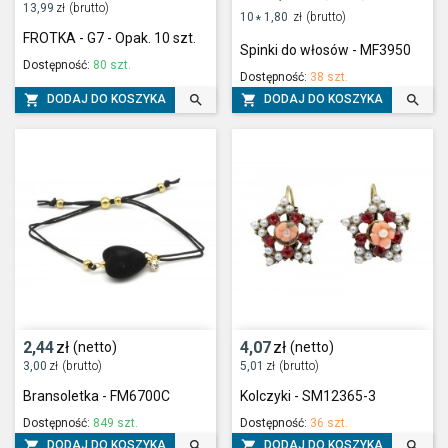
13,99
zł
(brutto)
10
1,80
zł
(brutto)
*
FROTKA - G7 - Opak. 10 szt.
Spinki do włosów - MF3950
Dostępność:
80 szt.
Dostępność:
38 szt.




DODAJ DO KOSZYKA
DODAJ DO KOSZYKA
2,44
zł
4,07
zł
(netto)
(netto)
3,00
zł
(brutto)
5,01
zł
(brutto)
Bransoletka - FM6700C
Kolczyki - SM12365-3
Dostępność:
849 szt.
Dostępność:
36 szt.




DODAJ DO KOSZYKA
DODAJ DO KOSZYKA