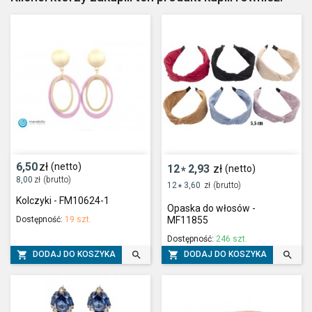
6,50
zł
(netto)
12
2,93
zł
(netto)
*
8,00
zł
(brutto)
12
3,60
zł
(brutto)
*
Kolczyki - FM10624-1
Opaska do włosów -
Dostępność:
19 szt.
MF11855
Dostępność:
246 szt.




DODAJ DO KOSZYKA
DODAJ DO KOSZYKA