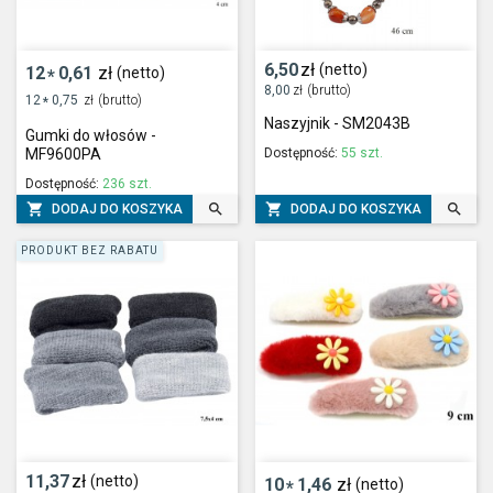
6,50
zł
(netto)
12
0,61
zł
(netto)
*
8,00
zł
(brutto)
12
0,75
zł
(brutto)
*
Naszyjnik - SM2043B
Gumki do włosów -
Dostępność:
55 szt.
MF9600PA
Dostępność:
236 szt.




DODAJ DO KOSZYKA
DODAJ DO KOSZYKA
PRODUKT BEZ RABATU
11,37
zł
(netto)
10
1,46
zł
(netto)
*