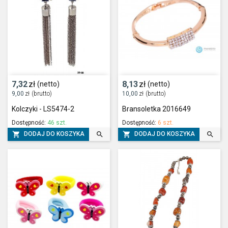
7,32
zł
8,13
zł
(netto)
(netto)
9,00
zł
(brutto)
10,00
zł
(brutto)
Kolczyki - LS5474-2
Bransoletka 2016649
Dostępność:
46 szt.
Dostępność:
6 szt.




DODAJ DO KOSZYKA
DODAJ DO KOSZYKA