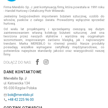
Firma Merebilo Sp. J. jest kontynuacją firmy, która powstała w 1991 roku
- Handel Hurtowy i Detaliczny Piotr Wilewski.
Jesteśmy bezpośrednim importerem biżuterii sztucznej, ozdób do
włosów, pasków z całego świata. Prowadzimy wyłącznie sprzedaż
hurtową.
Od wielu lat projektujemy i sprzedajemy cieszącą się dużym
zainteresowaniem własną kolekcję biżuterii sztucznej. Jest ona
tworzona przez naszych stylistów i wyróżnia się oryginalnym
wzornictwem, inspirowanym zarówno klasyką, jak i najnowszymi
trendami. Marka MEREBILO to również prestiż. Nasze produkty
posiadają wszelkie wymagane certyfikaty międzynarodowe, co
potwierdza najwyższe standardy jakości oraz wiarygodność naszej
firmy.
DOŁĄCZ DO NAS:
DANE KONTAKTOWE
Merebilo Sp. J
ul. Katowicka 134
95-030 Rzgów Polska
bok@merebilo.pl

+48 42 225 96 00

GODZINY OTWARCIA