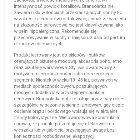
zachować trwałość metalowych elementów i
intensywność powłoki koralików. Bransoletka nie
zawiera niklu w ilościach przekraczających normy EU
w zakresie elementów metalowych, jednak ze względu
na złożoność surowcową nie jest klasyfikowana jako
w pełni hipoalergiczna. Rekomenduje się
przechowywanie w suchym miejscu, z dala od perfum
i środków chemicznych.
Produkt kierowany jest do sklepów i butików
oferujących biżuterię modową, akcesoria boho, etno
oraz biżuterię warstwową. Styl wielowarstwowy z
motywem nieskończoności trafia do szerokiego
segmentu klientek w wieku 18–45 lat, aktywnych w
mediach społecznościowych, poszukujących
modnych dodatków w przystępnym punkcie
cenowym. Bransoletka dobrze rotuje przez cały rok –
szczególnie w sezonie jesienno-zimowym, gdy ciepłe
odcienie brązu i bordowego wpisują się w aktualne
trendy kolorystyczne. Wielowarstwowa konstrukcja
sprawia, że produkt prezentuje się efektownie na
wieszaku lub w gablocie, przyciągając uwagę bez
konieczności rozbudowanej ekspozycji.