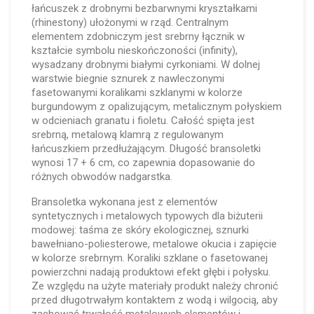
łańcuszek z drobnymi bezbarwnymi kryształkami
(rhinestony) ułożonymi w rząd. Centralnym
elementem zdobniczym jest srebrny łącznik w
kształcie symbolu nieskończoności (infinity),
wysadzany drobnymi białymi cyrkoniami. W dolnej
warstwie biegnie sznurek z nawleczonymi
fasetowanymi koralikami szklanymi w kolorze
burgundowym z opalizującym, metalicznym połyskiem
w odcieniach granatu i fioletu. Całość spięta jest
srebrną, metalową klamrą z regulowanym
łańcuszkiem przedłużającym. Długość bransoletki
wynosi 17 + 6 cm, co zapewnia dopasowanie do
różnych obwodów nadgarstka.
Bransoletka wykonana jest z elementów
syntetycznych i metalowych typowych dla biżuterii
modowej: taśma ze skóry ekologicznej, sznurki
bawełniano-poliesterowe, metalowe okucia i zapięcie
w kolorze srebrnym. Koraliki szklane o fasetowanej
powierzchni nadają produktowi efekt głębi i połysku.
Ze względu na użyte materiały produkt należy chronić
przed długotrwałym kontaktem z wodą i wilgocią, aby