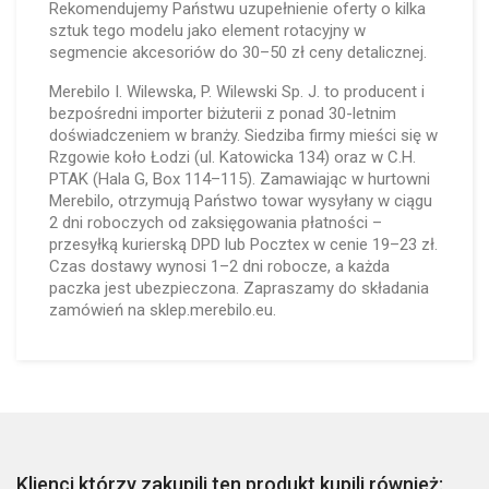
Rekomendujemy Państwu uzupełnienie oferty o kilka
sztuk tego modelu jako element rotacyjny w
segmencie akcesoriów do 30–50 zł ceny detalicznej.
Merebilo I. Wilewska, P. Wilewski Sp. J. to producent i
bezpośredni importer biżuterii z ponad 30-letnim
doświadczeniem w branży. Siedziba firmy mieści się w
Rzgowie koło Łodzi (ul. Katowicka 134) oraz w C.H.
PTAK (Hala G, Box 114–115). Zamawiając w hurtowni
Merebilo, otrzymują Państwo towar wysyłany w ciągu
2 dni roboczych od zaksięgowania płatności –
przesyłką kurierską DPD lub Pocztex w cenie 19–23 zł.
Czas dostawy wynosi 1–2 dni robocze, a każda
paczka jest ubezpieczona. Zapraszamy do składania
zamówień na sklep.merebilo.eu.
Klienci którzy zakupili ten produkt kupili również: