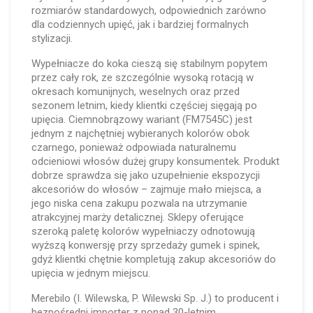
rozmiarów standardowych, odpowiednich zarówno
dla codziennych upięć, jak i bardziej formalnych
stylizacji.
Wypełniacze do koka cieszą się stabilnym popytem
przez cały rok, ze szczególnie wysoką rotacją w
okresach komunijnych, weselnych oraz przed
sezonem letnim, kiedy klientki częściej sięgają po
upięcia. Ciemnobrązowy wariant (FM7545C) jest
jednym z najchętniej wybieranych kolorów obok
czarnego, ponieważ odpowiada naturalnemu
odcieniowi włosów dużej grupy konsumentek. Produkt
dobrze sprawdza się jako uzupełnienie ekspozycji
akcesoriów do włosów – zajmuje mało miejsca, a
jego niska cena zakupu pozwala na utrzymanie
atrakcyjnej marży detalicznej. Sklepy oferujące
szeroką paletę kolorów wypełniaczy odnotowują
wyższą konwersję przy sprzedaży gumek i spinek,
gdyż klientki chętnie kompletują zakup akcesoriów do
upięcia w jednym miejscu.
Merebilo (I. Wilewska, P. Wilewski Sp. J.) to producent i
bezpośredni importer z ponad 30-letnim