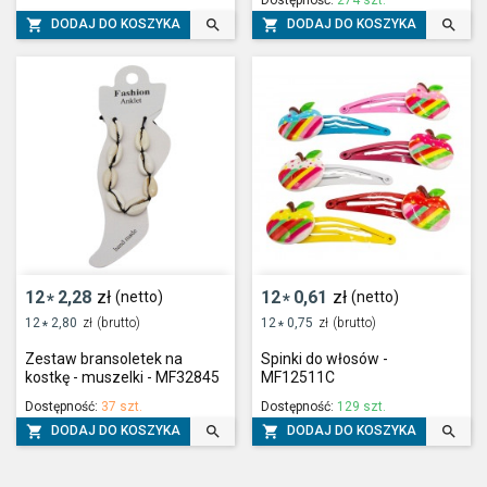




DODAJ DO KOSZYKA
DODAJ DO KOSZYKA
12
2,28
zł
12
0,61
zł
(netto)
(netto)
*
*
12
2,80
zł
(brutto)
12
0,75
zł
(brutto)
*
*
Zestaw bransoletek na
Spinki do włosów -
kostkę - muszelki - MF32845
MF12511C
Dostępność:
37 szt.
Dostępność:
129 szt.




DODAJ DO KOSZYKA
DODAJ DO KOSZYKA