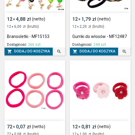
12
4,88
zł
12
1,79
zł
(netto)
(netto)
*
*
12
6,00
zł
(brutto)
12
2,20
zł
(brutto)
*
*
Bransoletki - MF15153
Gumki do włosów - MF12487
Dostępność:
266 szt.
Dostępność:
244 szt.




DODAJ DO KOSZYKA
DODAJ DO KOSZYKA
72
0,07
zł
12
0,81
zł
(netto)
(netto)
*
*
72
0,08
zł
(brutto)
12
1,00
zł
(brutto)
*
*