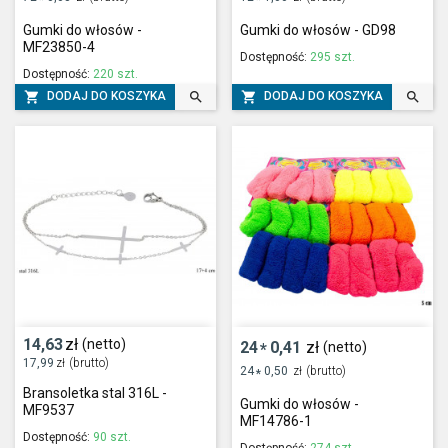
Gumki do włosów -
Gumki do włosów - GD98
MF23850-4
Dostępność:
295 szt.
Dostępność:
220 szt.




DODAJ DO KOSZYKA
DODAJ DO KOSZYKA
14,63
zł
(netto)
24
0,41
zł
(netto)
*
17,99
zł
(brutto)
24
0,50
zł
(brutto)
*
Bransoletka stal 316L -
Gumki do włosów -
MF9537
MF14786-1
Dostępność:
90 szt.
Dostępność:
274 szt.