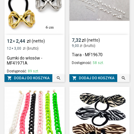
7,32
zł
(netto)
12
2,44
zł
(netto)
*
9,00
zł
(brutto)
12
3,00
zł
(brutto)
*
Tiara - MF19670
Gumki do włosów -
Dostępność:
58 szt.
MF41971A
Dostępność:
89 szt.




DODAJ DO KOSZYKA
DODAJ DO KOSZYKA