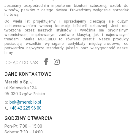
Jesteśmy bezpośrednim importerem biżuterii sztucznej, ozdób do
włosów, pasków z całego świata. Prowadzimy wyłącznie sprzedaż
hurtową.
Od wielu lat projektujemy i sprzedajemy cieszącą się dużym
zainteresowaniem własną kolekcję biżuterii sztucznej. Jest ona
tworzona przez naszych stylistów i wyróżnia się oryginalnym
wzornictwem, inspirowanym zarówno klasyką, jak i najnowszymi
trendami. Marka MEREBILO to również prestiż. Nasze produkty
posiadają wszelkie wymagane certyfikaty międzynarodowe, co
potwierdza najwyższe standardy jakości oraz wiarygodność naszej
firmy.
DOŁĄCZ DO NAS:
DANE KONTAKTOWE
Merebilo Sp. J
ul. Katowicka 134
95-030 Rzgów Polska
bok@merebilo.pl

+48 42 225 96 00

GODZINY OTWARCIA
Pon-Pt: 7:00 – 15:00
Sobota: 7:30 – 14:00