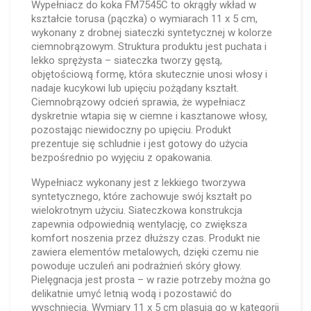
Wypełniacz do koka FM7545C to okrągły wkład w
kształcie torusa (pączka) o wymiarach 11 x 5 cm,
wykonany z drobnej siateczki syntetycznej w kolorze
ciemnobrązowym. Struktura produktu jest puchata i
lekko sprężysta – siateczka tworzy gęstą,
objętościową formę, która skutecznie unosi włosy i
nadaje kucykowi lub upięciu pożądany kształt.
Ciemnobrązowy odcień sprawia, że wypełniacz
dyskretnie wtapia się w ciemne i kasztanowe włosy,
pozostając niewidoczny po upięciu. Produkt
prezentuje się schludnie i jest gotowy do użycia
bezpośrednio po wyjęciu z opakowania.
Wypełniacz wykonany jest z lekkiego tworzywa
syntetycznego, które zachowuje swój kształt po
wielokrotnym użyciu. Siateczkowa konstrukcja
zapewnia odpowiednią wentylację, co zwiększa
komfort noszenia przez dłuższy czas. Produkt nie
zawiera elementów metalowych, dzięki czemu nie
powoduje uczuleń ani podrażnień skóry głowy.
Pielęgnacja jest prosta – w razie potrzeby można go
delikatnie umyć letnią wodą i pozostawić do
wyschnięcia. Wymiary 11 x 5 cm plasują go w kategorii