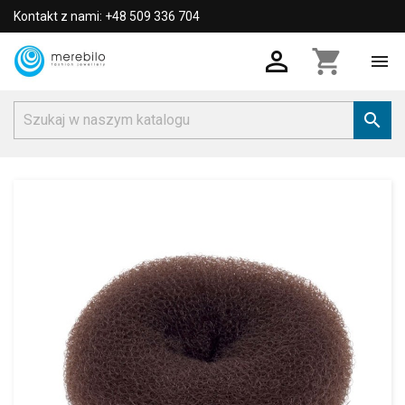
Kontakt z nami: +48 509 336 704

shopping_cart

