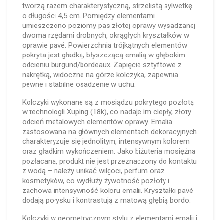
tworzą razem charakterystyczną, strzelistą sylwetkę
o długości 4,5 cm. Pomiędzy elementami
umieszczono poziomy pas złotej oprawy wysadzanej
dwoma rzędami drobnych, okrągłych kryształków w
oprawie pavé. Powierzchnia trójkątnych elementów
pokryta jest gładką, błyszczącą emalią w głębokim
odcieniu burgund/bordeaux. Zapięcie sztyftowe z
nakrętką, widoczne na górze kolczyka, zapewnia
pewne i stabilne osadzenie w uchu.
Kolczyki wykonane są z mosiądzu pokrytego pozłotą
w technologii Xuping (18k), co nadaje im ciepły, złoty
odcień metalowych elementów oprawy. Emalia
zastosowana na głównych elementach dekoracyjnych
charakteryzuje się jednolitym, intensywnym kolorem
oraz gładkim wykończeniem. Jako biżuteria mosiężna
pozłacana, produkt nie jest przeznaczony do kontaktu
z wodą – należy unikać wilgoci, perfum oraz
kosmetyków, co wydłuży żywotność pozłoty i
zachowa intensywność koloru emalii. Kryształki pavé
dodają połysku i kontrastują z matową głębią bordo.
Kolczyki w geometrycznym stylu z elementami emalii i