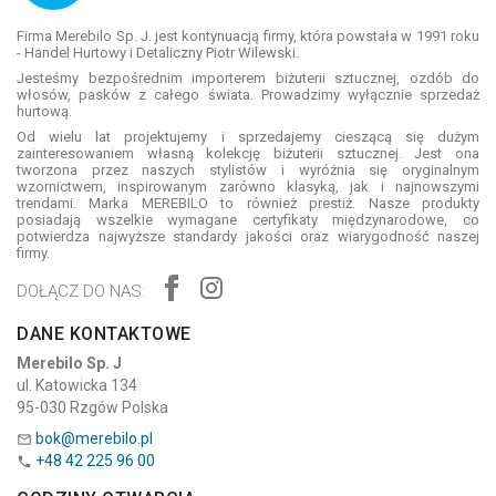
Firma Merebilo Sp. J. jest kontynuacją firmy, która powstała w 1991 roku
- Handel Hurtowy i Detaliczny Piotr Wilewski.
Jesteśmy bezpośrednim importerem biżuterii sztucznej, ozdób do
włosów, pasków z całego świata. Prowadzimy wyłącznie sprzedaż
hurtową.
Od wielu lat projektujemy i sprzedajemy cieszącą się dużym
zainteresowaniem własną kolekcję biżuterii sztucznej. Jest ona
tworzona przez naszych stylistów i wyróżnia się oryginalnym
wzornictwem, inspirowanym zarówno klasyką, jak i najnowszymi
trendami. Marka MEREBILO to również prestiż. Nasze produkty
posiadają wszelkie wymagane certyfikaty międzynarodowe, co
potwierdza najwyższe standardy jakości oraz wiarygodność naszej
firmy.
DOŁĄCZ DO NAS:
DANE KONTAKTOWE
Merebilo Sp. J
ul. Katowicka 134
95-030 Rzgów Polska
bok@merebilo.pl

+48 42 225 96 00
