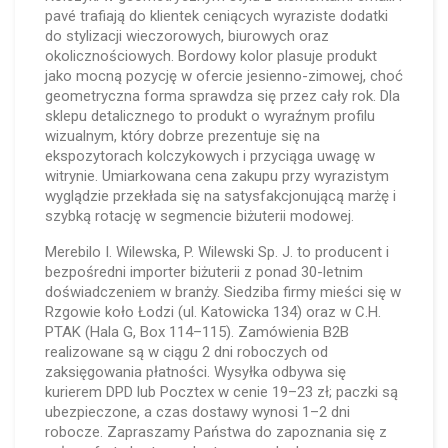
pavé trafiają do klientek ceniących wyraziste dodatki
do stylizacji wieczorowych, biurowych oraz
okolicznościowych. Bordowy kolor plasuje produkt
jako mocną pozycję w ofercie jesienno-zimowej, choć
geometryczna forma sprawdza się przez cały rok. Dla
sklepu detalicznego to produkt o wyraźnym profilu
wizualnym, który dobrze prezentuje się na
ekspozytorach kolczykowych i przyciąga uwagę w
witrynie. Umiarkowana cena zakupu przy wyrazistym
wyglądzie przekłada się na satysfakcjonującą marżę i
szybką rotację w segmencie biżuterii modowej.
Merebilo I. Wilewska, P. Wilewski Sp. J. to producent i
bezpośredni importer biżuterii z ponad 30-letnim
doświadczeniem w branży. Siedziba firmy mieści się w
Rzgowie koło Łodzi (ul. Katowicka 134) oraz w C.H.
PTAK (Hala G, Box 114–115). Zamówienia B2B
realizowane są w ciągu 2 dni roboczych od
zaksięgowania płatności. Wysyłka odbywa się
kurierem DPD lub Pocztex w cenie 19–23 zł; paczki są
ubezpieczone, a czas dostawy wynosi 1–2 dni
robocze. Zapraszamy Państwa do zapoznania się z