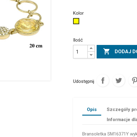
Kolor
Żółty
Ilość

DODAJ D
Udostępnij
Opis
Szczegóły pr
Informacje dl
Bransoletka SM16371Y wyko