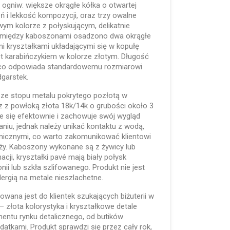
 ogniw: większe okrągłe kółka o otwartej
ń i lekkość kompozycji, oraz trzy owalne
m kolorze z połyskującym, delikatnie
omiędzy kaboszonami osadzono dwa okrągłe
i kryształkami układającymi się w kopułę
st karabińczykiem w kolorze złotym. Długość
, co odpowiada standardowemu rozmiarowi
dgarstek.
 ze stopu metalu pokrytego pozłotą w
z z powłoką złota 18k/14k o grubości około 3
e się efektownie i zachowuje swój wygląd
iu, jednak należy unikać kontaktu z wodą,
micznymi, co warto zakomunikować klientowi
ży. Kaboszony wykonane są z żywicy lub
nacji, kryształki pavé mają biały połysk
nii lub szkła szlifowanego. Produkt nie jest
ergią na metale nieszlachetne.
wana jest do klientek szukających biżuterii w
– złota kolorystyka i kryształkowe detale
mentu rynku detalicznego, od butików
tkami. Produkt sprawdzi się przez cały rok,