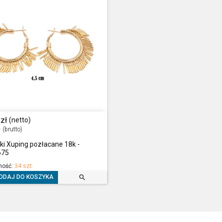
zł
(netto)
ł
(brutto)
ki Xuping pozłacane 18k -
675
ność:
34 szt.

ODAJ DO KOSZYKA