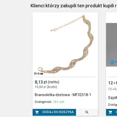
Klienci którzy zakupili ten produkt kupili 
8,13
zł
(netto)
12
*
10,00
zł
(brutto)
12
0
*
Bransoletka dżetowa - MF32518-1
Szpil
Dostępność:
161 szt.
Dostę



DODAJ DO KOSZYKA