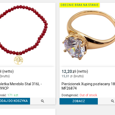
OBECNIE BRAK NA STANIE
ł
12,20
zł
(netto)
(netto)
(brutto)
15,01
zł
(brutto)
letka Merebilo Stal 316L -
Pierścionek Xuping pozłacany 18
599CP
MF26874
ność:
171 szt.
Dostępność:
Out of stock


ODAJ DO KOSZYKA
ZOBACZ