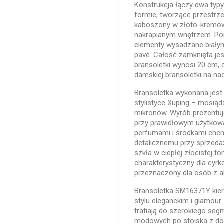
Konstrukcja łączy dwa typy
formie, tworzące przestrze
kaboszony w złoto-kremowy
nakrapianym wnętrzem. P
elementy wysadzane białym
pavé. Całość zamknięta je
bransoletki wynosi 20 cm
damskiej bransoletki na na
Bransoletka wykonana jest
stylistyce Xuping – mosiąd
mikronów. Wyrób prezentuj
przy prawidłowym użytkowan
perfumami i środkami che
detalicznemu przy sprzeda
szkła w ciepłej złocistej to
charakterystyczny dla cyrko
przeznaczony dla osób z al
Bransoletka SM16371Y kiero
stylu eleganckim i glamour 
trafiają do szerokiego seg
modowych po stoiska z doda