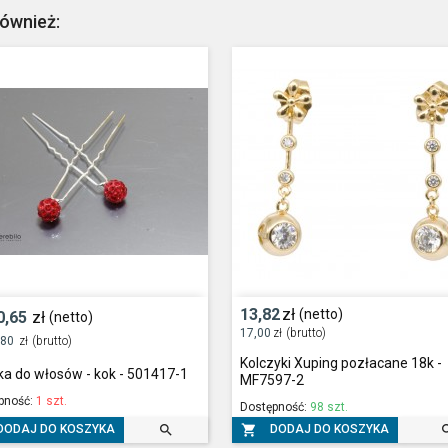
również:
13,82
zł
(netto)
0,65
zł
(netto)
17,00
zł
(brutto)
,80
zł
(brutto)
Kolczyki Xuping pozłacane 18k -
ka do włosów - kok - 501417-1
MF7597-2
pność:
1 szt.
Dostępność:
98 szt.


DODAJ DO KOSZYKA
DODAJ DO KOSZYKA