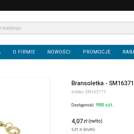
A
O FIRMIE
NOWOŚCI
PROMOCJE
RAB
Bransoletka - SM1637
Indeks
SM16371Y
988 szt.
Dostępność:
4,07
zł
(netto)
5,01
zł
(brutto)