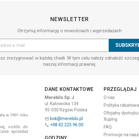
NEWSLETTER
Otrzymuj informację o nowościach i wyprzedażach
z zrezygnować w każdej chwili. W tym celu należy odnaleźć szcze
naszej informacji prawnej.
DANE KONTAKTOWE
PRZEGLĄDAJ
Merebilo Sp. J
O nas
ul. Katowicka 134
Polityka rabatowa
95-030 Rzgów Polska
Oficjalny dystrybu
tała w 1991 roku
bok@merebilo.pl
Xuping

+48 42 225 96 00

znej, ozdób do
FAQ
cznie sprzedaż
Promocje na naszyj
GODZINY