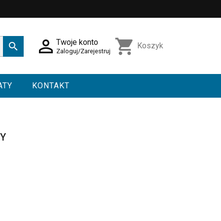

shopping_cart
Twoje konto

Koszyk
Zaloguj/Zarejestruj
ATY
KONTAKT
1Y