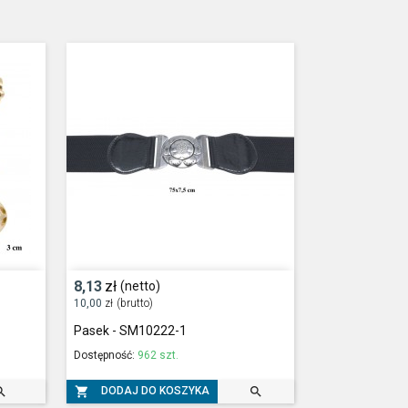
8,13
zł
(netto)
10,00
zł
(brutto)
Pasek - SM10222-1
Dostępność:
962 szt.



DODAJ DO KOSZYKA