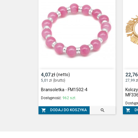
4,07
zł
22,76
(netto)
5,01
zł
(brutto)
27,99
z
Bransoletka - FM1502-4
Kolczy
MF33
Dostępność:
962 szt.
Dostęp



DODAJ DO KOSZYKA
D