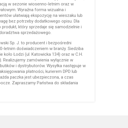
acją w sezonie wiosenno-letnim oraz w
wałowym. Wyraźna forma wizualna i
entów ułatwiają ekspozycję na wieszaku lub
uwagę bez potrzeby dodatkowego opisu. Dla
produkt, który sprzedaje się samodzielnie i
 doradztwa sprzedażowego.
lewski Sp. J. to producent i bezpośredni
 30-letnim doświadczeniem w branży. Siedziba
e koło Łodzi (ul. Katowicka 134) oraz w C.H.
). Realizujemy zamówienia wyłącznie w
butików i dystrybutorów. Wysyłka następuje w
aksięgowania płatności, kurierem DPD lub
Każda paczka jest ubezpieczona, a czas
obocze. Zapraszamy Państwa do składania