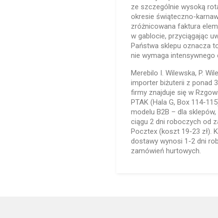
ze szczególnie wysoką rot
okresie świąteczno-karna
zróżnicowana faktura elem
w gablocie, przyciągając 
Państwa sklepu oznacza to 
nie wymaga intensywnego
Merebilo I. Wilewska, P. Wi
importer biżuterii z ponad
firmy znajduje się w Rzgowi
PTAK (Hala G, Box 114-115
modelu B2B – dla sklepów, 
ciągu 2 dni roboczych od z
Pocztex (koszt 19-23 zł). 
dostawy wynosi 1-2 dni r
zamówień hurtowych.