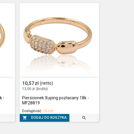
10,57
zł
(netto)
13,00
zł
(brutto)
k -
Pierścionek Xuping pozłacany 18k -
MF28819
Dostępność:
25 szt.


DODAJ DO KOSZYKA