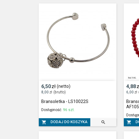
6,50
zł
4,88
z
(netto)
8,00
zł
(brutto)
6,00
zł
Bransoletka - LS10022S
Branso
AF10
Dostępność:
96 szt.
Dostęp



DODAJ DO KOSZYKA
D