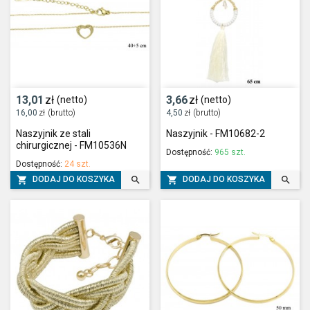
13,01
zł
3,66
zł
(netto)
(netto)
16,00
zł
(brutto)
4,50
zł
(brutto)
Naszyjnik ze stali
Naszyjnik - FM10682-2
chirurgicznej - FM10536N
Dostępność:
965 szt.
Dostępność:
24 szt.




DODAJ DO KOSZYKA
DODAJ DO KOSZYKA