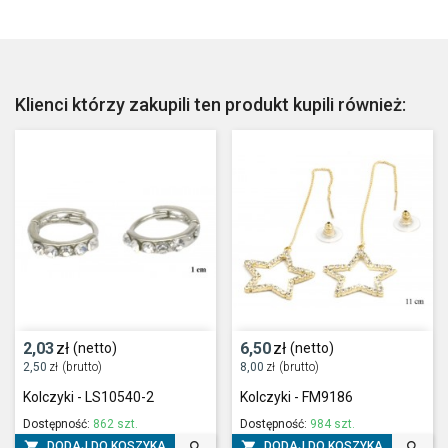
Klienci którzy zakupili ten produkt kupili również:
2,03
zł
6,50
zł
(netto)
(netto)
2,50
zł
(brutto)
8,00
zł
(brutto)
Kolczyki - LS10540-2
Kolczyki - FM9186
Dostępność:
862 szt.
Dostępność:
984 szt.




DODAJ DO KOSZYKA
DODAJ DO KOSZYKA