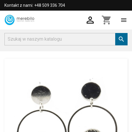
Kontakt z nami: +48 509 336 704

shopping_cart

