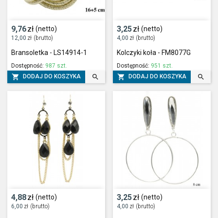
9,76
zł
3,25
zł
(netto)
(netto)
12,00
zł
(brutto)
4,00
zł
(brutto)
Bransoletka - LS14914-1
Kolczyki koła - FM8077G
Dostępność:
987 szt.
Dostępność:
951 szt.




DODAJ DO KOSZYKA
DODAJ DO KOSZYKA
4,88
zł
3,25
zł
(netto)
(netto)
6,00
zł
(brutto)
4,00
zł
(brutto)