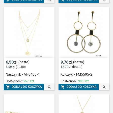
6,50
zł
9,76
zł
(netto)
(netto)
8,00
zł
(brutto)
12,00
zł
(brutto)
Naszyjnik - MF0460-1
Kolczyki - FM5595-2
Dostępność:
957 szt.
Dostępność:
993 szt.




DODAJ DO KOSZYKA
DODAJ DO KOSZYKA