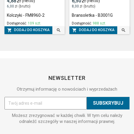
4,88
zł
6,50
zł
(netto)
(netto)
6,00
zł
(brutto)
8,00
zł
(brutto)
Kolczyki - FM8960-2
Bransoletka - B3001G
Dostępność:
109 szt.
Dostępność:
988 szt.




DODAJ DO KOSZYKA
DODAJ DO KOSZYKA
NEWSLETTER
Otrzymuj informację o nowościach i wyprzedażach
Możesz zrezygnować w każdej chwili. W tym celu należy
odnaleźć szczegóły w naszej informacji prawnej.