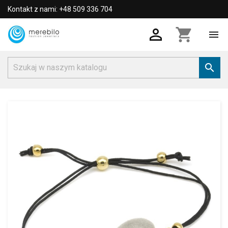
Kontakt z nami: +48 509 336 704

shopping_cart

