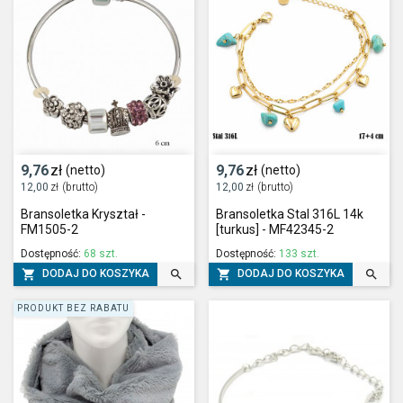
9,76
zł
9,76
zł
(netto)
(netto)
12,00
zł
(brutto)
12,00
zł
(brutto)
Bransoletka Kryształ -
Bransoletka Stal 316L 14k
FM1505-2
[turkus] - MF42345-2
Dostępność:
68 szt.
Dostępność:
133 szt.




DODAJ DO KOSZYKA
DODAJ DO KOSZYKA
PRODUKT BEZ RABATU