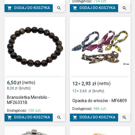
Dostępność:
734 szt.




DODAJ DO KOSZYKA
DODAJ DO KOSZYKA
6,50
zł
(netto)
12
2,93
zł
(netto)
*
8,00
zł
(brutto)
12
3,60
zł
(brutto)
*
Bransoletka Merebilo -
Opaska do włosów - MF6809
MF26331B
Dostępność:
986 szt.
Dostępność:
100 szt.




DODAJ DO KOSZYKA
DODAJ DO KOSZYKA