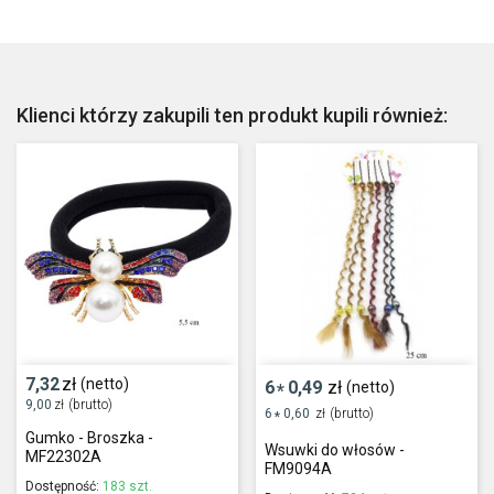
Klienci którzy zakupili ten produkt kupili również:
7,32
zł
(netto)
6
0,49
zł
(netto)
*
9,00
zł
(brutto)
6
0,60
zł
(brutto)
*
Gumko - Broszka -
Wsuwki do włosów -
MF22302A
FM9094A
Dostępność:
183 szt.