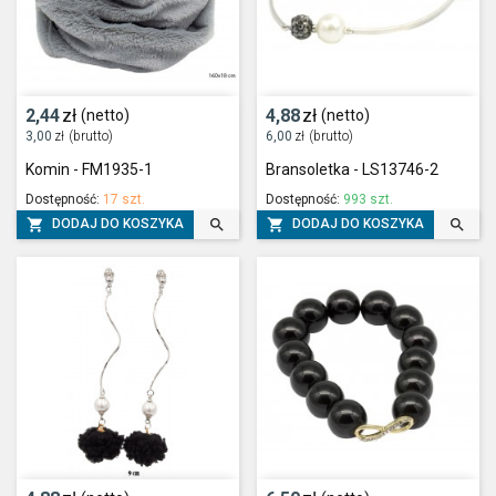
2,44
zł
4,88
zł
(netto)
(netto)
3,00
zł
(brutto)
6,00
zł
(brutto)
Komin - FM1935-1
Bransoletka - LS13746-2
Dostępność:
17 szt.
Dostępność:
993 szt.




DODAJ DO KOSZYKA
DODAJ DO KOSZYKA