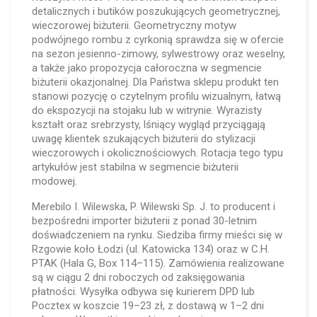
detalicznych i butików poszukujących geometrycznej,
wieczorowej biżuterii. Geometryczny motyw
podwójnego rombu z cyrkonią sprawdza się w ofercie
na sezon jesienno-zimowy, sylwestrowy oraz weselny,
a także jako propozycja całoroczna w segmencie
biżuterii okazjonalnej. Dla Państwa sklepu produkt ten
stanowi pozycję o czytelnym profilu wizualnym, łatwą
do ekspozycji na stojaku lub w witrynie. Wyrazisty
kształt oraz srebrzysty, lśniący wygląd przyciągają
uwagę klientek szukających biżuterii do stylizacji
wieczorowych i okolicznościowych. Rotacja tego typu
artykułów jest stabilna w segmencie biżuterii
modowej.
Merebilo I. Wilewska, P. Wilewski Sp. J. to producent i
bezpośredni importer biżuterii z ponad 30-letnim
doświadczeniem na rynku. Siedziba firmy mieści się w
Rzgowie koło Łodzi (ul. Katowicka 134) oraz w C.H.
PTAK (Hala G, Box 114–115). Zamówienia realizowane
są w ciągu 2 dni roboczych od zaksięgowania
płatności. Wysyłka odbywa się kurierem DPD lub
Pocztex w koszcie 19–23 zł, z dostawą w 1–2 dni