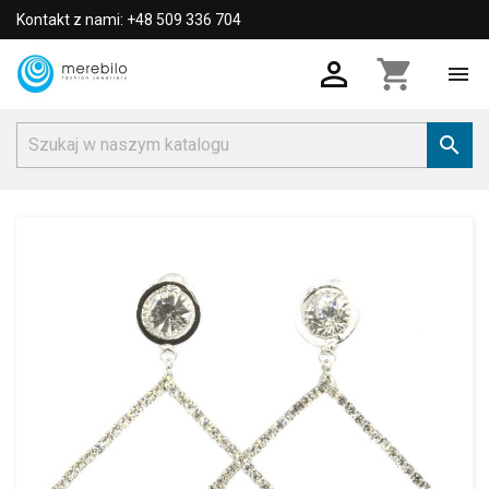
Kontakt z nami: +48 509 336 704

shopping_cart

