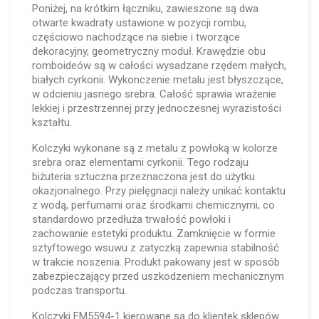
Poniżej, na krótkim łączniku, zawieszone są dwa
otwarte kwadraty ustawione w pozycji rombu,
częściowo nachodzące na siebie i tworzące
dekoracyjny, geometryczny moduł. Krawędzie obu
romboideów są w całości wysadzane rzędem małych,
białych cyrkonii. Wykonczenie metalu jest błyszczące,
w odcieniu jasnego srebra. Całość sprawia wrażenie
lekkiej i przestrzennej przy jednoczesnej wyrazistości
kształtu.
Kolczyki wykonane są z metalu z powłoką w kolorze
srebra oraz elementami cyrkonii. Tego rodzaju
biżuteria sztuczna przeznaczona jest do użytku
okazjonalnego. Przy pielęgnacji należy unikać kontaktu
z wodą, perfumami oraz środkami chemicznymi, co
standardowo przedłuża trwałość powłoki i
zachowanie estetyki produktu. Zamknięcie w formie
sztyftowego wsuwu z zatyczką zapewnia stabilność
w trakcie noszenia. Produkt pakowany jest w sposób
zabezpieczający przed uszkodzeniem mechanicznym
podczas transportu.
Kolczyki FM5594-1 kierowane są do klientek sklepów