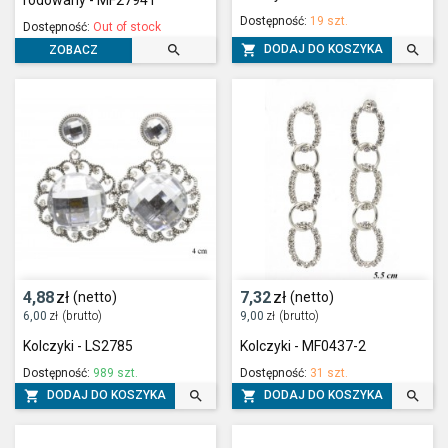
rodowany - MF27941
Dostępność:
19 szt.
Dostępność:
Out of stock



DODAJ DO KOSZYKA
ZOBACZ
4,88
zł
7,32
zł
(netto)
(netto)
6,00
zł
(brutto)
9,00
zł
(brutto)
Kolczyki - LS2785
Kolczyki - MF0437-2
Dostępność:
989 szt.
Dostępność:
31 szt.




DODAJ DO KOSZYKA
DODAJ DO KOSZYKA