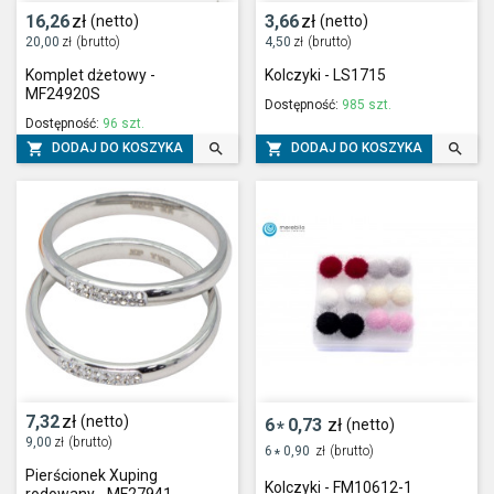
16,26
zł
3,66
zł
(netto)
(netto)
20,00
zł
(brutto)
4,50
zł
(brutto)
Komplet dżetowy -
Kolczyki - LS1715
MF24920S
Dostępność:
985 szt.
Dostępność:
96 szt.




DODAJ DO KOSZYKA
DODAJ DO KOSZYKA
7,32
zł
(netto)
6
0,73
zł
(netto)
*
9,00
zł
(brutto)
6
0,90
zł
(brutto)
*
Pierścionek Xuping
Kolczyki - FM10612-1