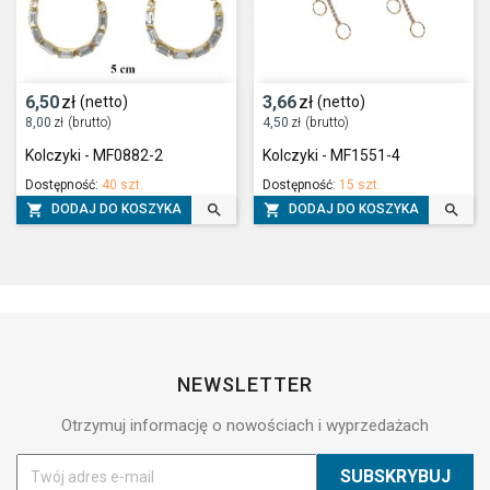
6,50
zł
3,66
zł
(netto)
(netto)
8,00
zł
(brutto)
4,50
zł
(brutto)
Kolczyki - MF0882-2
Kolczyki - MF1551-4
Dostępność:
40 szt.
Dostępność:
15 szt.




DODAJ DO KOSZYKA
DODAJ DO KOSZYKA
NEWSLETTER
Otrzymuj informację o nowościach i wyprzedażach