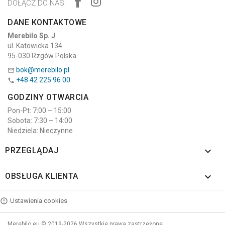
DOŁĄCZ DO NAS:
DANE KONTAKTOWE
Merebilo Sp. J
ul. Katowicka 134
95-030 Rzgów Polska
bok@merebilo.pl

+48 42 225 96 00

GODZINY OTWARCIA
Pon-Pt: 7:00 – 15:00
Sobota: 7:30 – 14:00
Niedziela: Nieczynne

PRZEGLĄDAJ

OBSŁUGA KLIENTA
Ustawienia cookies
Merebilo.eu © 2019-2026 Wszystkie prawa zastrzeżone