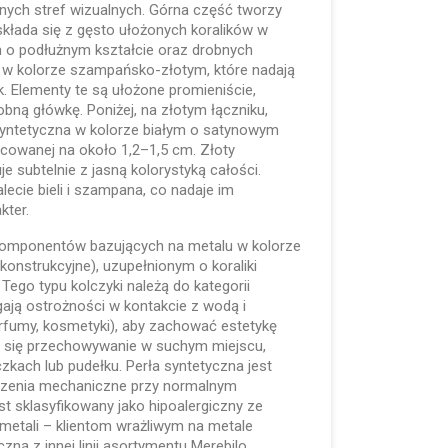
ych stref wizualnych. Górna część tworzy
kłada się z gęsto ułożonych koralików w
m o podłużnym kształcie oraz drobnych
 w kolorze szampańsko-złotym, które nadają
k. Elementy te są ułożone promieniście,
obną główkę. Poniżej, na złotym łączniku,
 syntetyczna w kolorze białym o satynowym
acowanej na około 1,2–1,5 cm. Złoty
e subtelnie z jasną kolorystyką całości.
lecie bieli i szampana, co nadaje im
kter.
 komponentów bazujących na metalu w kolorze
 konstrukcyjne), uzupełnionym o koraliki
. Tego typu kolczyki należą do kategorii
gają ostrożności w kontakcie z wodą i
fumy, kosmetyki), aby zachować estetykę
a się przechowywanie w suchym miejscu,
zkach lub pudełku. Perła syntetyczna jest
odzenia mechaniczne przy normalnym
st sklasyfikowany jako hipoalergiczny ze
metali – klientom wrażliwym na metale
czną z innej linii asortymentu Merebilo.