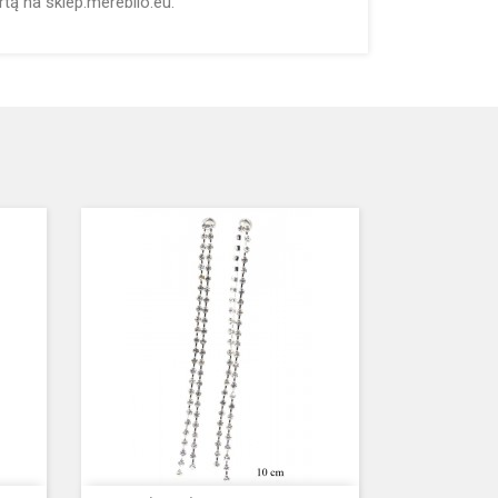
tą na sklep.merebilo.eu.