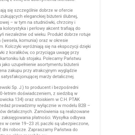
ją się szczególnie dobrze w ofercie
zukujących eleganckiej biżuterii ślubnej,
owej – w tym na studniówki, chrzciny i
kolorystyka i perłowy akcent trafiają do
ń niezależnie od wieku. Produkt dobrze rotuje
 (wesela, komunia) oraz w okresie
Kolczyki wyróżniają się na ekspozycji dzięki
ki z koralików, co przyciąga uwagę przy
kartoniku lub stojaku. Polecamy Państwu
jako uzupełnienie asortymentu biżuterii
cena zakupu przy atrakcyjnym wyglądzie
 satysfakcjonującej marży detalicznej.
lewski Sp. J.) to producent i bezpośredni
 30-letnim doświadczeniem, z siedzibą w
towicka 134) oraz stoiskiem w C.H. PTAK
rzedaż prowadzimy wyłącznie w modelu B2B –
któw detalicznych. Zamówienia są realizowane
d zaksięgowania płatności. Wysyłka odbywa
ex w cenie 19–23 zł; paczki są ubezpieczone,
2 dni robocze. Zapraszamy Państwa do