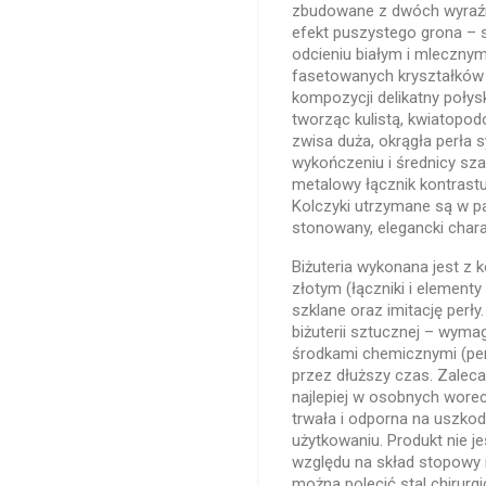
zbudowane z dwóch wyraźn
efekt puszystego grona – s
odcieniu białym i mleczny
fasetowanych kryształków
kompozycji delikatny połys
tworząc kulistą, kwiatopod
zwisa duża, okrągła perła
wykończeniu i średnicy sz
metalowy łącznik kontrastuj
Kolczyki utrzymane są w pa
stonowany, elegancki chara
Biżuteria wykonana jest z
złotym (łączniki i elementy
szklane oraz imitację perły
biżuterii sztucznej – wyma
środkami chemicznymi (per
przez dłuższy czas. Zalec
najlepiej w osobnych worec
trwała i odporna na uszk
użytkowaniu. Produkt nie je
względu na skład stopowy 
można polecić stal chirurgi