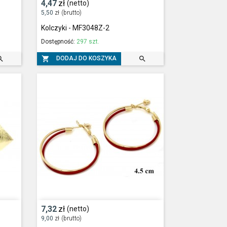
4,47
zł
(netto)
5,50
zł
(brutto)
Kolczyki - MF3048Z-2
Dostępność:
297 szt.



DODAJ DO KOSZYKA
7,32
zł
(netto)
9,00
zł
(brutto)