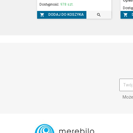
Dostępność:
978 szt.
Dostę



DODAJ DO KOSZYKA
Możes