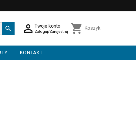

shopping_cart
Twoje konto

Koszyk
Zaloguj/Zarejestruj
ATY
KONTAKT