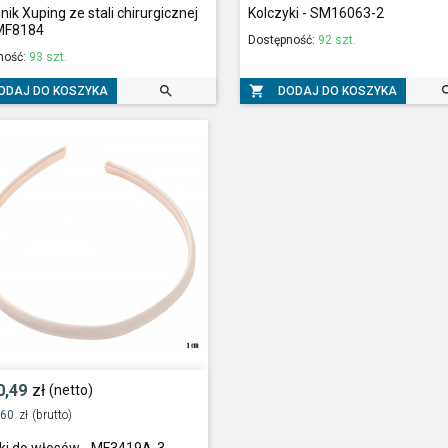
nik Xuping ze stali chirurgicznej
Kolczyki - SM16063-2
 MF8184
Dostępność:
92 szt.
ność:
93 szt.


ODAJ DO KOSZYKA
DODAJ DO KOSZYKA
0,49
zł
(netto)
,60
zł
(brutto)
ki do włosów - MF3419A-3