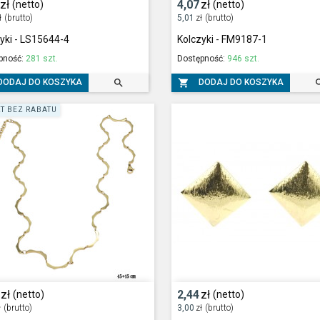
zł
4,07
zł
(netto)
(netto)
ł
(brutto)
5,01
zł
(brutto)
yki - LS15644-4
Kolczyki - FM9187-1
pność:
281 szt.
Dostępność:
946 szt.


DODAJ DO KOSZYKA
DODAJ DO KOSZYKA
T BEZ RABATU
zł
2,44
zł
(netto)
(netto)
ł
(brutto)
3,00
zł
(brutto)