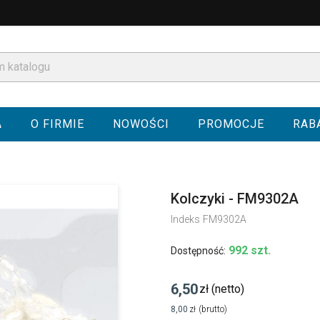
A
O FIRMIE
NOWOŚCI
PROMOCJE
RAB
Kolczyki - FM9302A
Indeks
FM9302A
992 szt.
Dostępność:
6,50
zł
(netto)
8,00
zł
(brutto)