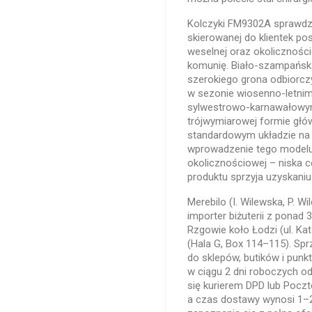
Kolczyki FM9302A sprawdza
skierowanej do klientek pos
weselnej oraz okoliczności
komunię. Biało-szampańska 
szerokiego grona odbiorczy
w sezonie wiosenno-letnim
sylwestrowo-karnawałowym. 
trójwymiarowej formie głów
standardowym układzie na 
wprowadzenie tego modelu 
okolicznościowej – niska 
produktu sprzyja uzyskaniu
Merebilo (I. Wilewska, P. Wi
importer biżuterii z ponad
Rzgowie koło Łodzi (ul. Ka
(Hala G, Box 114–115). Sp
do sklepów, butików i pun
w ciągu 2 dni roboczych o
się kurierem DPD lub Poczt
a czas dostawy wynosi 1–