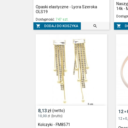
Naszyj
Opaski elastyczne - Lycra Szeroka
14k -
OLS19
Dostęp
Dostępność:
747 szt.



DODAJ DO KOSZYKA
D
8,13
zł
(netto)
12
*
10,00
zł
(brutto)
12
0
*
Kolczyki - FM8571
Opas