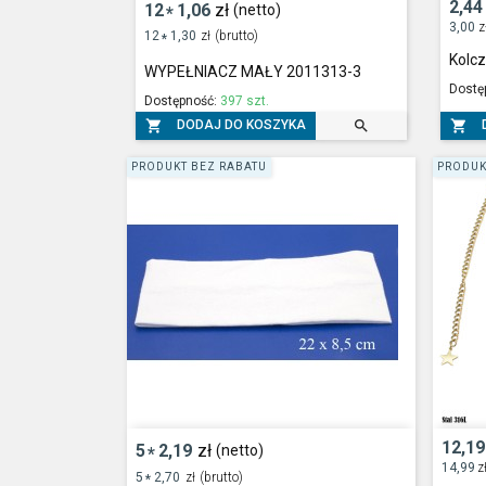
2,44
12
1,06
zł
(netto)
*
3,00
z
12
1,30
zł
(brutto)
*
Kolcz
WYPEŁNIACZ MAŁY 2011313-3
Dostę
Dostępność:
397 szt.



DODAJ DO KOSZYKA
PRODUKT BEZ RABATU
PRODUK
12,19
5
2,19
zł
(netto)
*
14,99
z
5
2,70
zł
(brutto)
*