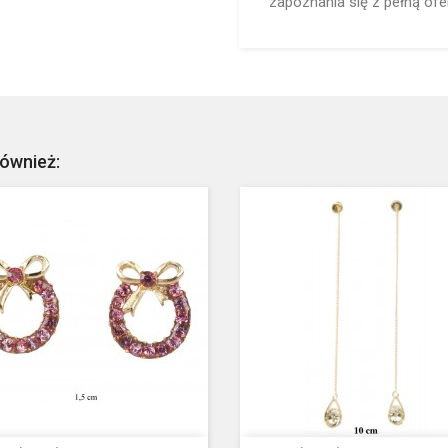
zapoznania się z pełną ofer
również: