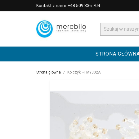
Kontakt z nami: +48 509 336 704
STRONA GŁÓWN
Strona główna
Kolczyki - FM9302A