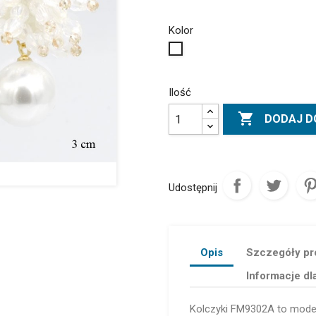
Kolor
Biały
Ilość

DODAJ D
Udostępnij
Opis
Szczegóły pr
Informacje dl
Kolczyki FM9302A to model