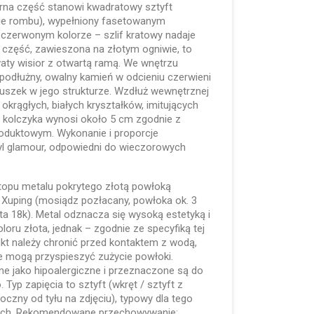
rna część stanowi kwadratowy sztyft
ie rombu), wypełniony fasetowanym
zerwonym kolorze – szlif kratowy nadaje
 część, zawieszona na złotym ogniwie, to
aty wisior z otwartą ramą. We wnętrzu
podłużny, owalny kamień w odcieniu czerwieni
szek w jego strukturze. Wzdłuż wewnętrznej
okrągłych, białych kryształków, imitujących
ć kolczyka wynosi około 5 cm zgodnie z
oduktowym. Wykonanie i proporcje
yl glamour, odpowiedni do wieczorowych
topu metalu pokrytego złotą powłoką
 Xuping (mosiądz pozłacany, powłoka ok. 3
a 18k). Metal odznacza się wysoką estetyką i
ru złota, jednak – zgodnie ze specyfiką tej
kt należy chronić przed kontaktem z wodą,
e mogą przyspieszyć zużycie powłoki.
ane jako hipoalergiczne i przeznaczone są do
Typ zapięcia to sztyft (wkręt / sztyft z
oczny od tyłu na zdjęciu), typowy dla tego
cych. Rekomendowane przechowywanie: