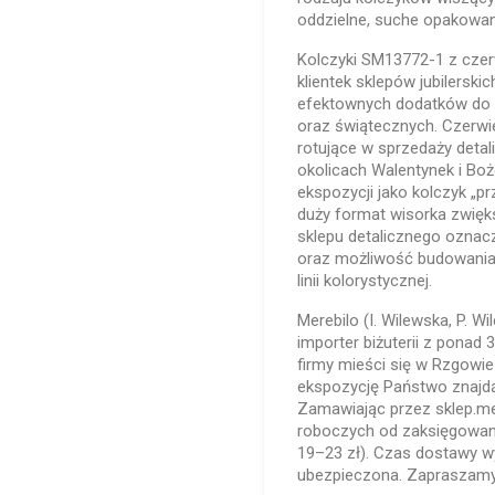
oddzielne, suche opakowani
Kolczyki SM13772-1 z czerw
klientek sklepów jubilerski
efektownych dodatków do s
oraz świątecznych. Czerwie
rotujące w sprzedaży deta
okolicach Walentynek i Bo
ekspozycji jako kolczyk „pr
duży format wisorka zwięks
sklepu detalicznego oznacz
oraz możliwość budowania 
linii kolorystycznej.
Merebilo (I. Wilewska, P. Wi
importer biżuterii z ponad
firmy mieści się w Rzgowie 
ekspozycję Państwo znajdą
Zamawiając przez sklep.mer
roboczych od zaksięgowani
19–23 zł). Czas dostawy wy
ubezpieczona. Zapraszamy