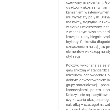
czerwonymi akcentami. Gó
osadzony ukośnie (w form
kamieniem w intensywnym c
mu wyrazisty połysk. Dolna
masywny, trójkątno-łezkow
wisiorka umieszczony jest 
z widocznym wzorem serdu
krawędzi ramy biegnie rząd 
brylanty. Całkowita długoś
oznaczeniem na zdjęciu pr
elementów wskazują na st
stylizacji.
Kolczyki wykonane są ze s
galwaniczną w standardzie
mikronów, odpowiednik złot
dobrym odwzorowaniem kolo
grupy materiałowej – produ
kosmetykami i potem, któr
Kolczyki nie są klasyfikow
użytkowania okazjonalnego. 
nakrętką – szczegół niewid
rodzaju kolczyków wiszą