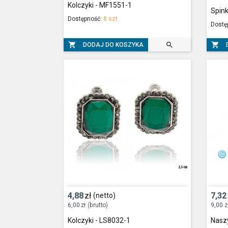
Kolczyki - MF1551-1
Spink
Dostępność:
8 szt.
Dostę



DODAJ DO KOSZYKA
4,88
zł
7,32
(netto)
6,00
zł
(brutto)
9,00
z
Kolczyki - LS8032-1
Naszy