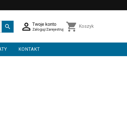

shopping_cart
Twoje konto

Koszyk
Zaloguj/Zarejestruj
ATY
KONTAKT