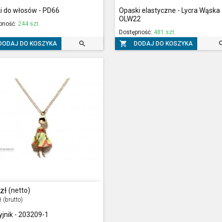
i do włosów - PD66
Opaski elastyczne - Lycra Wąska
OLW22
pność:
244 szt.
Dostępność:
481 szt.


DODAJ DO KOSZYKA
DODAJ DO KOSZYKA
zł
(netto)
ł
(brutto)
jnik - 203209-1