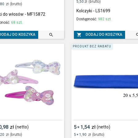
5,50
zł
(brutto)
,80
zł
(brutto)
Kolczyki - LS1699
i do włosów - MF15872
Dostępność:
982 szt.
pność:
68 szt.


DODAJ DO KOSZYKA
DODAJ DO KOSZYKA
PRODUKT BEZ RABATU
0,98
zł
5
1,54
zł
(netto)
(netto)
*
,20
zł
(brutto)
5
1,90
zł
(brutto)
*