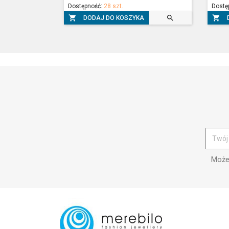
Dostępność:
28 szt.
Dostę



DODAJ DO KOSZYKA
Możes