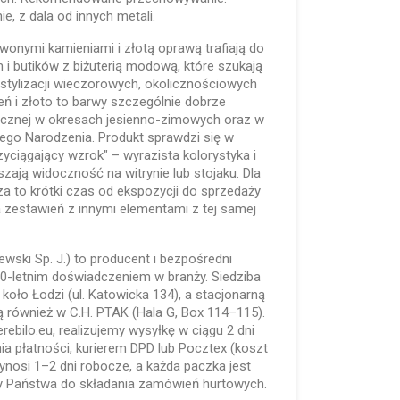
e, z dala od innych metali.
onymi kamieniami i złotą oprawą trafiają do
ch i butików z biżuterią modową, które szukają
tylizacji wieczorowych, okolicznościowych
ń i złoto to barwy szczególnie dobrze
licznej w okresach jesienno-zimowych oraz w
żego Narodzenia. Produkt sprawdzi się w
zyciągający wzrok" – wyrazista kolorystyka i
zają widoczność na witrynie lub stojaku. Dla
a to krótki czas od ekspozycji do sprzedaży
zestawień z innymi elementami z tej samej
lewski Sp. J.) to producent i bezpośredni
 30-letnim doświadczeniem w branży. Siedziba
koło Łodzi (ul. Katowicka 134), a stacjonarną
 również w C.H. PTAK (Hala G, Box 114–115).
ebilo.eu, realizujemy wysyłkę w ciągu 2 dni
a płatności, kurierem DPD lub Pocztex (koszt
nosi 1–2 dni robocze, a każda paczka jest
 Państwa do składania zamówień hurtowych.