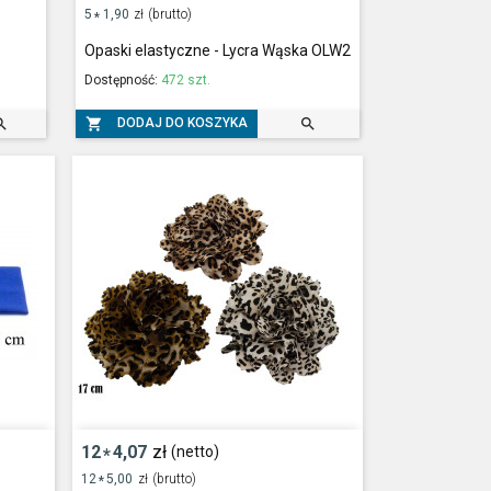
5
1,90
zł
(brutto)
*
Opaski elastyczne - Lycra Wąska OLW2
Dostępność:
472 szt.



DODAJ DO KOSZYKA
12
4,07
zł
(netto)
*
12
5,00
zł
(brutto)
*