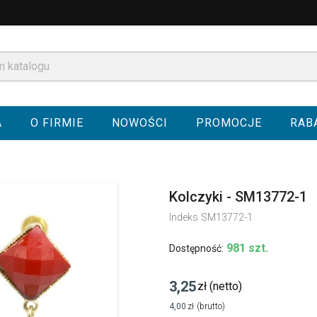
A
O FIRMIE
NOWOŚCI
PROMOCJE
RAB
Kolczyki - SM13772-1
Indeks
SM13772-1
981 szt.
Dostępność:
3,25
zł
(netto)
4,00
zł
(brutto)