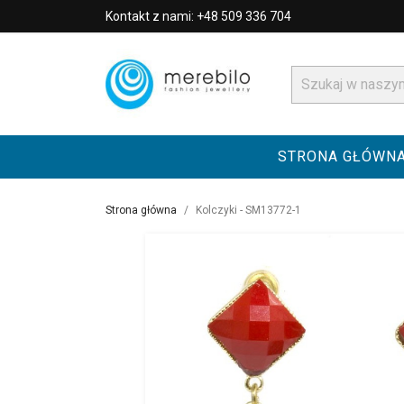
Kontakt z nami: +48 509 336 704
STRONA GŁÓWN
Strona główna
Kolczyki - SM13772-1