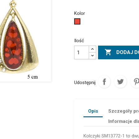
Kolor
Czerwony
Ilość

DODAJ D
Udostępnij
Opis
Szczegóły pr
Informacje dl
Kolczyki SM13772-1 to dw