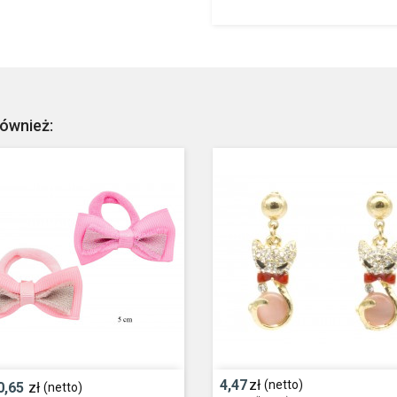
również:
4,47
zł
(netto)
0,65
zł
(netto)