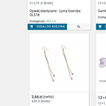
5
2,70
zł
(brutto)
12
0
*
*
Opaski elastyczne - Lycra Szeroka
Gumk
OLS18
Dostę
Dostępność:
450 szt.



DODAJ DO KOSZYKA
3,66
zł
(netto)
12
*
4,50
zł
(brutto)
12
1
*