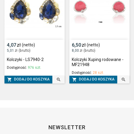
4,07
zł
6,50
zł
(netto)
(netto)
5,01
zł
(brutto)
8,00
zł
(brutto)
Kolczyki - LS7940-2
Kolczyki Xuping rodowane -
MF21948
Dostępność:
976 szt.
Dostępność:
28 szt.




DODAJ DO KOSZYKA
DODAJ DO KOSZYKA
NEWSLETTER