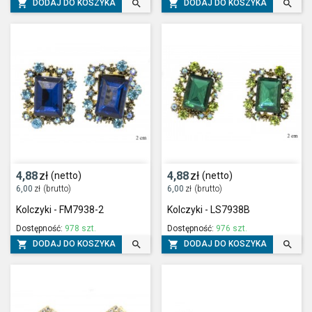




DODAJ DO KOSZYKA
DODAJ DO KOSZYKA
4,88
zł
4,88
zł
(netto)
(netto)
6,00
zł
(brutto)
6,00
zł
(brutto)
Kolczyki - FM7938-2
Kolczyki - LS7938B
Dostępność:
978 szt.
Dostępność:
976 szt.




DODAJ DO KOSZYKA
DODAJ DO KOSZYKA