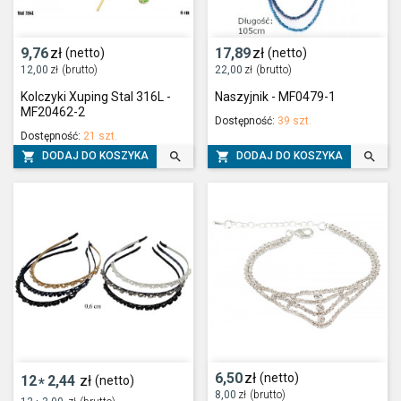
9,76
zł
17,89
zł
(netto)
(netto)
12,00
zł
(brutto)
22,00
zł
(brutto)
Kolczyki Xuping Stal 316L -
Naszyjnik - MF0479-1
MF20462-2
Dostępność:
39 szt.
Dostępność:
21 szt.




DODAJ DO KOSZYKA
DODAJ DO KOSZYKA
6,50
zł
(netto)
12
2,44
zł
(netto)
*
8,00
zł
(brutto)