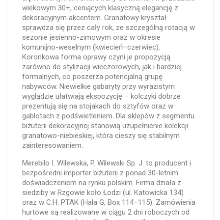
wiekowym 30+, ceniących klasyczną elegancję z
dekoracyjnym akcentem. Granatowy kryształ
sprawdza się przez cały rok, ze szczególną rotacją w
sezonie jesienno-zimowym oraz w okresie
komunijno-weselnym (kwiecień–czerwiec).
Koronkowa forma oprawy czyni je propozycją
zarówno do stylizacji wieczorowych, jak i bardziej
formalnych, co poszerza potencjalną grupę
nabywców. Niewielkie gabaryty przy wyrazistym
wyglądzie ułatwiają ekspozycję – kolczyki dobrze
prezentują się na stojakach do sztyfów oraz w
gablotach z podświetleniem. Dla sklepów z segmentu
biżuterii dekoracyjnej stanowią uzupełnienie kolekcji
granatowo-niebieskiej, która cieszy się stabilnym
zainteresowaniem.
Merebilo I. Wilewska, P. Wilewski Sp. J. to producent i
bezpośredni importer biżuterii z ponad 30-letnim
doświadczeniem na rynku polskim. Firma działa z
siedziby w Rzgowie koło Łodzi (ul. Katowicka 134)
oraz w C.H. PTAK (Hala G, Box 114–115). Zamówienia
hurtowe są realizowane w ciągu 2 dni roboczych od