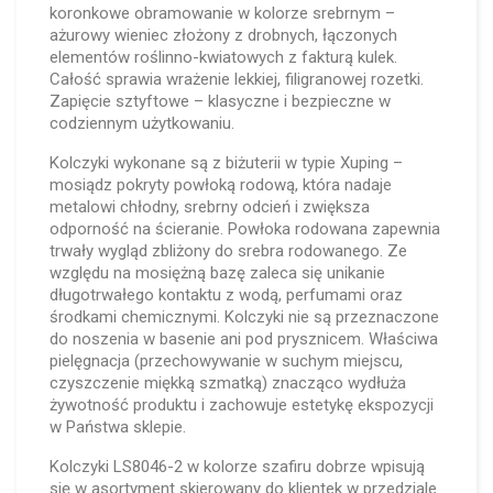
koronkowe obramowanie w kolorze srebrnym –
ażurowy wieniec złożony z drobnych, łączonych
elementów roślinno-kwiatowych z fakturą kulek.
Całość sprawia wrażenie lekkiej, filigranowej rozetki.
Zapięcie sztyftowe – klasyczne i bezpieczne w
codziennym użytkowaniu.
Kolczyki wykonane są z biżuterii w typie Xuping –
mosiądz pokryty powłoką rodową, która nadaje
metalowi chłodny, srebrny odcień i zwiększa
odporność na ścieranie. Powłoka rodowana zapewnia
trwały wygląd zbliżony do srebra rodowanego. Ze
względu na mosiężną bazę zaleca się unikanie
długotrwałego kontaktu z wodą, perfumami oraz
środkami chemicznymi. Kolczyki nie są przeznaczone
do noszenia w basenie ani pod prysznicem. Właściwa
pielęgnacja (przechowywanie w suchym miejscu,
czyszczenie miękką szmatką) znacząco wydłuża
żywotność produktu i zachowuje estetykę ekspozycji
w Państwa sklepie.
Kolczyki LS8046-2 w kolorze szafiru dobrze wpisują
się w asortyment skierowany do klientek w przedziale