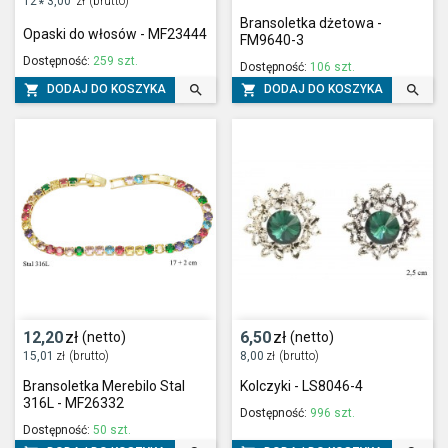
12
3,00
zł
(brutto)
*
Bransoletka dżetowa -
Opaski do włosów - MF23444
FM9640-3
Dostępność:
259 szt.
Dostępność:
106 szt.




DODAJ DO KOSZYKA
DODAJ DO KOSZYKA
12,20
zł
6,50
zł
(netto)
(netto)
15,01
zł
(brutto)
8,00
zł
(brutto)
Bransoletka Merebilo Stal
Kolczyki - LS8046-4
316L - MF26332
Dostępność:
996 szt.
Dostępność:
50 szt.