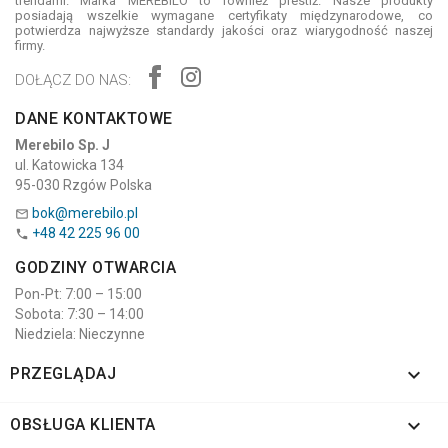
trendami. Marka MEREBILO to również prestiż. Nasze produkty
posiadają wszelkie wymagane certyfikaty międzynarodowe, co
potwierdza najwyższe standardy jakości oraz wiarygodność naszej
firmy.
DOŁĄCZ DO NAS:
DANE KONTAKTOWE
Merebilo Sp. J
ul. Katowicka 134
95-030 Rzgów Polska
bok@merebilo.pl

+48 42 225 96 00

GODZINY OTWARCIA
Pon-Pt: 7:00 – 15:00
Sobota: 7:30 – 14:00
Niedziela: Nieczynne

PRZEGLĄDAJ

OBSŁUGA KLIENTA