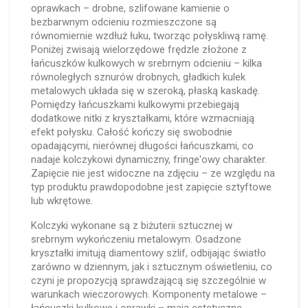
oprawkach – drobne, szlifowane kamienie o
bezbarwnym odcieniu rozmieszczone są
równomiernie wzdłuż łuku, tworząc połyskliwą ramę.
Poniżej zwisają wielorzędowe frędzle złożone z
łańcuszków kulkowych w srebrnym odcieniu – kilka
równoległych sznurów drobnych, gładkich kulek
metalowych układa się w szeroką, płaską kaskadę.
Pomiędzy łańcuszkami kulkowymi przebiegają
dodatkowe nitki z kryształkami, które wzmacniają
efekt połysku. Całość kończy się swobodnie
opadającymi, nierównej długości łańcuszkami, co
nadaje kolczykowi dynamiczny, fringe'owy charakter.
Zapięcie nie jest widoczne na zdjęciu – ze względu na
typ produktu prawdopodobne jest zapięcie sztyftowe
lub wkrętowe.
Kolczyki wykonane są z biżuterii sztucznej w
srebrnym wykończeniu metalowym. Osadzone
kryształki imitują diamentowy szlif, odbijając światło
zarówno w dziennym, jak i sztucznym oświetleniu, co
czyni je propozycją sprawdzającą się szczególnie w
warunkach wieczorowych. Komponenty metalowe –