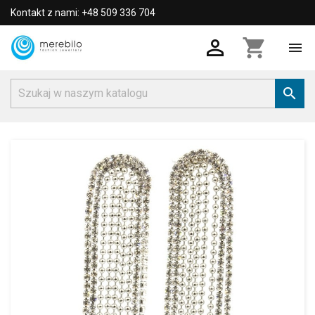
Kontakt z nami: +48 509 336 704

shopping_cart

