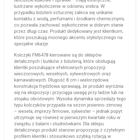
łańcuszki kulkowe i oprawki – mają estetyczne,
lustrzane wykończenie w odcieniu srebra. W
przypadku biżuterii sztucznej zaleca się unikanie
kontaktu z wodą, perfumami i środkami chemicznymi,
co pozwala zachować wykończenie w dobrym stanie
przez długi czas. Produkt dedykowany jest klientkom,
które poszukują mocnego akcentu stylistycznego na
specjalne okazje.
Kolczyki FM6478 kierowane są do sklepów
detalicznych i butików z biżuterią, które obsługują
klientki poszukujące efektownych propozycji
wieczorowych, weselnych, sylwestrowych oraz
karnawałowych. Długość 8 cm i wielorzędowa
konstrukcja frędzlowa sprawiają, że produkt wyróżnia
się na ekspozycji i przyciąga uwagę przy ladzie lub na
stojaku obrotowym. Wysoka dynamika sprzedaży tego
typu kolczyków przypada na sezon jesienno-zimowy
– wesela, imprezy firmowe, sylwester – jednak popyt
utrzymuje się również w pierwszym kwartale roku w
związku z balami i studniówkami. Dla sklepu
detalicznego produkt stanowi propozycję z czytelnym
profilem klientki i stosunkowo szybką rotacją w