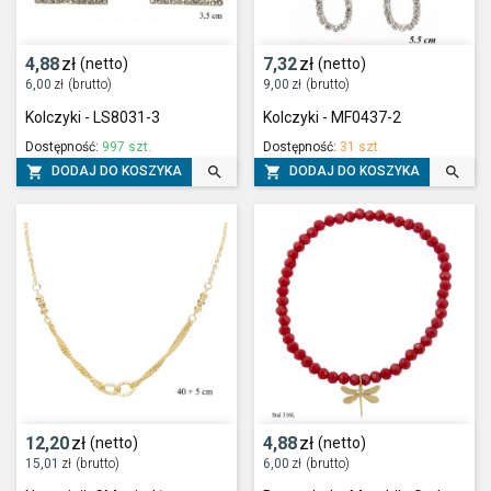
4,88
zł
7,32
zł
(netto)
(netto)
6,00
zł
(brutto)
9,00
zł
(brutto)
Kolczyki - LS8031-3
Kolczyki - MF0437-2
Dostępność:
997 szt.
Dostępność:
31 szt.




DODAJ DO KOSZYKA
DODAJ DO KOSZYKA
12,20
zł
4,88
zł
(netto)
(netto)
15,01
zł
(brutto)
6,00
zł
(brutto)