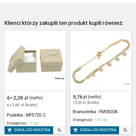
Klienci którzy zakupili ten produkt kupili również:
9,76
zł
(netto)
6
2,28
zł
(netto)
*
12,00
zł
(brutto)
6
2,80
zł
(brutto)
*
Bransoletka - FM5820A
Pudełka - MF0720-2
Dostępność:
110 szt.
Dostępność:
77 szt.




DODAJ DO KOSZYKA
DODAJ DO KOSZYKA