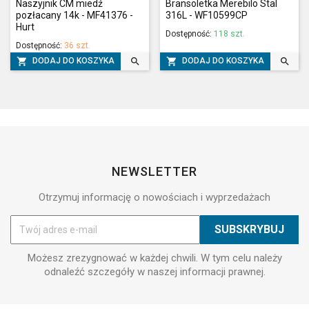
Naszyjnik CM miedź
Bransoletka Merebilo Stal
pozłacany 14k - MF41376 -
316L - WF10599CP
Hurt
Dostępność:
118 szt.
Dostępność:
36 szt.




DODAJ DO KOSZYKA
DODAJ DO KOSZYKA
NEWSLETTER
Otrzymuj informację o nowościach i wyprzedażach
Możesz zrezygnować w każdej chwili. W tym celu należy
odnaleźć szczegóły w naszej informacji prawnej.