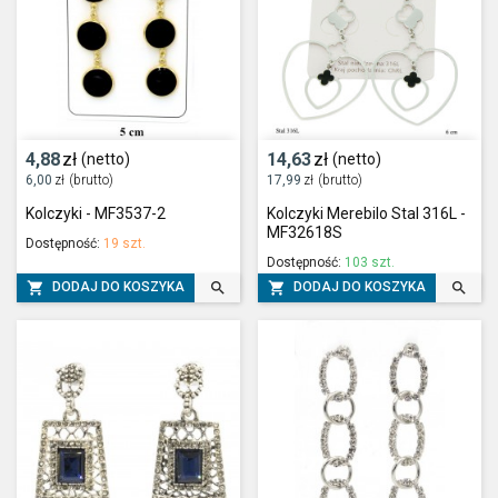
4,88
zł
14,63
zł
(netto)
(netto)
6,00
zł
(brutto)
17,99
zł
(brutto)
Kolczyki - MF3537-2
Kolczyki Merebilo Stal 316L -
MF32618S
Dostępność:
19 szt.
Dostępność:
103 szt.




DODAJ DO KOSZYKA
DODAJ DO KOSZYKA