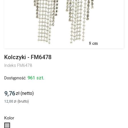
Kolczyki - FM6478
Indeks
FM6478
961 szt.
Dostępność:
9,76
zł
(netto)
12,00
zł
(brutto)
Kolor
Srebrny