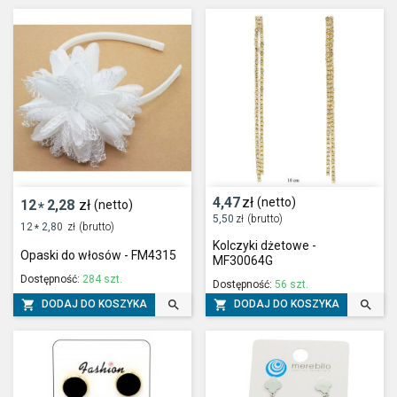
4,47
zł
(netto)
12
2,28
zł
(netto)
*
5,50
zł
(brutto)
12
2,80
zł
(brutto)
*
Kolczyki dżetowe -
Opaski do włosów - FM4315
MF30064G
Dostępność:
284 szt.
Dostępność:
56 szt.




DODAJ DO KOSZYKA
DODAJ DO KOSZYKA