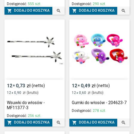
Dostępność:
555 szt.
Dostępność:
290 szt.




DODAJ DO KOSZYKA
DODAJ DO KOSZYKA
12
0,73
zł
12
0,49
zł
(netto)
(netto)
*
*
12
0,90
zł
(brutto)
12
0,60
zł
(brutto)
*
*
Wsuwki do włosów -
Gumki do włosów - 204623-7
MF11377-3
Dostępność:
278 szt.
Dostępność:
256 szt.




DODAJ DO KOSZYKA
DODAJ DO KOSZYKA