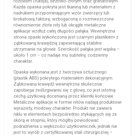
różowym (fuksja), beżowo-złotym oraz granatowym.
Każda opaska pokryta jest tkaniną lub materiałem z
nadrukiem przypominającym wzór zwierzęcy lub
brokatową fakturę, wzbogaconą o rozmieszczone
równomiernie złote nity lub okrągłe metaliczne
aplikacje wzdłuż całej długości pałąka. Wewnętrzna
strona opaski wykończona jest czarnym plastikiem z
ząbkowaną krawędzią zapewniającą stabilne
utrzymanie na głowie. Szerokość pałąka jest wąska –
około 1 cm – co nadaje mu subtelny, codzienny
charakter.
Opaska wykonana jest z tworzywa sztucznego
(plastik ABS) pokrytego materiałem dekoracyjnym.
Ząbkowana krawędź wewnętrzna skutecznie
zapobiega ześlizgiwaniu się z głowy, co jest istotną
cechą użytkową docenianą przez klientki końcowe.
Metaliczne aplikacje w formie nitów nadają produktowi
wyrazisty, modowy charakter. Produkt nie zawiera
niklu w elementach bezpośrednio stykających się ze
skórą w stopniu, który mógłby powodować
podrażnienia u większości użytkowniczek, jednak nie
jest to wyrób z certyfikowanej stali chirurgicznej –