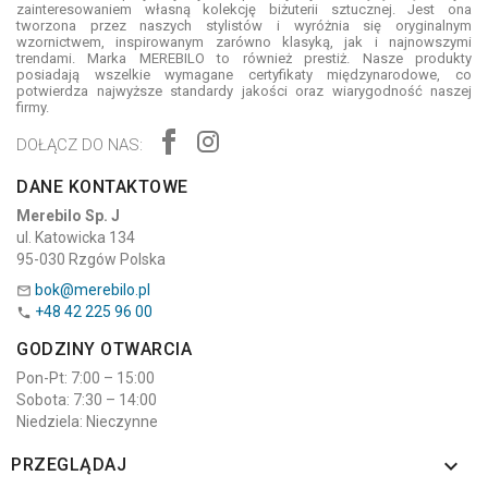
zainteresowaniem własną kolekcję biżuterii sztucznej. Jest ona
tworzona przez naszych stylistów i wyróżnia się oryginalnym
wzornictwem, inspirowanym zarówno klasyką, jak i najnowszymi
trendami. Marka MEREBILO to również prestiż. Nasze produkty
posiadają wszelkie wymagane certyfikaty międzynarodowe, co
potwierdza najwyższe standardy jakości oraz wiarygodność naszej
firmy.
DOŁĄCZ DO NAS:
DANE KONTAKTOWE
Merebilo Sp. J
ul. Katowicka 134
95-030 Rzgów Polska
bok@merebilo.pl

+48 42 225 96 00

GODZINY OTWARCIA
Pon-Pt: 7:00 – 15:00
Sobota: 7:30 – 14:00
Niedziela: Nieczynne

PRZEGLĄDAJ