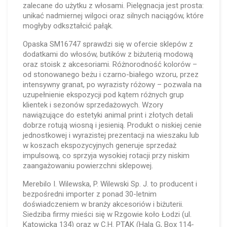
zalecane do użytku z włosami. Pielęgnacja jest prosta:
unikać nadmiernej wilgoci oraz silnych naciągów, które
mogłyby odkształcić pałąk.
Opaska SM16747 sprawdzi się w ofercie sklepów z
dodatkami do włosów, butików z biżuterią modową
oraz stoisk z akcesoriami. Różnorodność kolorów –
od stonowanego beżu i czarno-białego wzoru, przez
intensywny granat, po wyrazisty różowy – pozwala na
uzupełnienie ekspozycji pod kątem różnych grup
klientek i sezonów sprzedażowych. Wzory
nawiązujące do estetyki animal print i złotych detali
dobrze rotują wiosną i jesienią. Produkt o niskiej cenie
jednostkowej i wyrazistej prezentacji na wieszaku lub
w koszach ekspozycyjnych generuje sprzedaż
impulsową, co sprzyja wysokiej rotacji przy niskim
zaangażowaniu powierzchni sklepowej.
Merebilo I. Wilewska, P. Wilewski Sp. J. to producent i
bezpośredni importer z ponad 30-letnim
doświadczeniem w branży akcesoriów i biżuterii.
Siedziba firmy mieści się w Rzgowie koło Łodzi (ul.
Katowicka 134) oraz w C.H. PTAK (Hala G, Box 114-