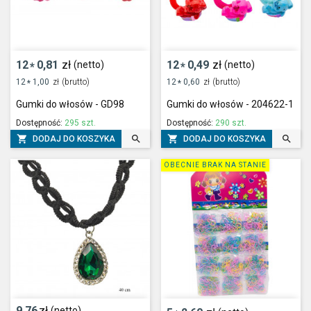
12
0,81
zł
12
0,49
zł
(netto)
(netto)
*
*
12
1,00
zł
(brutto)
12
0,60
zł
(brutto)
*
*
Gumki do włosów - GD98
Gumki do włosów - 204622-1
Dostępność:
295 szt.
Dostępność:
290 szt.




DODAJ DO KOSZYKA
DODAJ DO KOSZYKA
OBECNIE BRAK NA STANIE
9,76
zł
(netto)