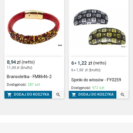
8,94
zł
(netto)
6
1,22
zł
(netto)
*
11,00
zł
(brutto)
6
1,50
zł
(brutto)
*
Bransoletka - FM8646-2
Spinki do włosów - FY0259
Dostępność:
287 szt.
Dostępność:
972 szt.




DODAJ DO KOSZYKA
DODAJ DO KOSZYKA