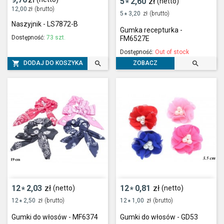
5
2,60
zł
(netto)
*
12,00
zł
(brutto)
5
3,20
zł
(brutto)
*
Naszyjnik - LS7872-B
Gumka recepturka -
Dostępność:
73 szt.
FM6527E
Dostępność:
Out of stock



DODAJ DO KOSZYKA
ZOBACZ
12
2,03
zł
12
0,81
zł
(netto)
(netto)
*
*
12
2,50
zł
(brutto)
12
1,00
zł
(brutto)
*
*
Gumki do włosów - MF6374
Gumki do włosów - GD53