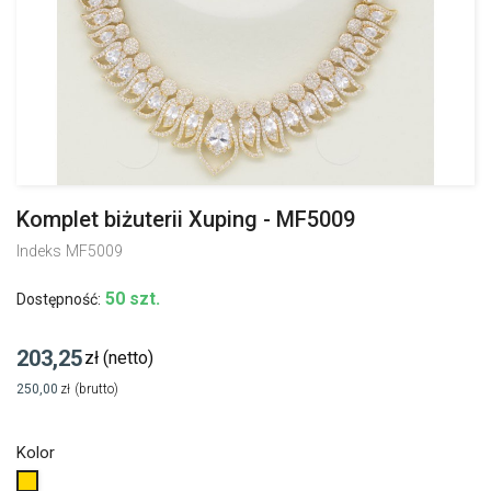
Komplet biżuterii Xuping - MF5009
Indeks
MF5009
50 szt.
Dostępność:
203,25
zł
(netto)
250,00
zł
(brutto)
Kolor
Złoty