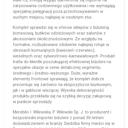
białe CZ imitują wygląd diamentów, są odporne na
zarysowania codziennego użytkowania i nie wymagają
specjalnej pielęgnacji poza przechowywaniem w
suchym miejscu, najlepiej w osobnym etui.
Komplet sprawdzi się w ofercie sklepów z biżuterią
biznesową, butików odzieżowych oraz salonów z
akcesoriami okolicznościowymi. Ze względu na
formalne, rozbudowane zdobienie najlepiej rotuje w
okresach komunijnych (kwiecień–czerwiec),
weselnych oraz sylwestrowo-karnawałowych. Produkt
trafia do klientki poszukującej efektownej biżuterii na
specjalne okazje w cenie detalicznej segmentu
średniego i średnio-wyższego. Duże, wyraźne
elementy frontowe sprawiają, że komplet dobrze
prezentuje się zarówno na ekspozytorze biurkowym,
jak i w gablocie wiszącej. Wysoka dekoracyjność
produktu przekłada się na szybką decyzję zakupową
w punkcie sprzedaży.
Merebilo I. Wilewska, P. Wilewski Sp. J. to producent i
bezpośredni importer biżuterii z ponad 30-letnim
doświadczeniem w branży. Siedziba firmy mieści się w