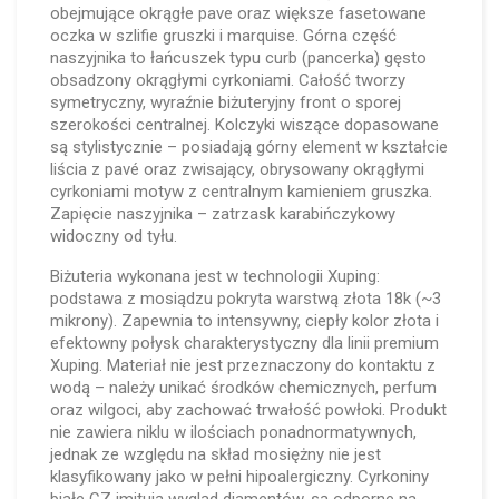
obejmujące okrągłe pave oraz większe fasetowane
oczka w szlifie gruszki i marquise. Górna część
naszyjnika to łańcuszek typu curb (pancerka) gęsto
obsadzony okrągłymi cyrkoniami. Całość tworzy
symetryczny, wyraźnie biżuteryjny front o sporej
szerokości centralnej. Kolczyki wiszące dopasowane
są stylistycznie – posiadają górny element w kształcie
liścia z pavé oraz zwisający, obrysowany okrągłymi
cyrkoniami motyw z centralnym kamieniem gruszka.
Zapięcie naszyjnika – zatrzask karabińczykowy
widoczny od tyłu.
Biżuteria wykonana jest w technologii Xuping:
podstawa z mosiądzu pokryta warstwą złota 18k (~3
mikrony). Zapewnia to intensywny, ciepły kolor złota i
efektowny połysk charakterystyczny dla linii premium
Xuping. Materiał nie jest przeznaczony do kontaktu z
wodą – należy unikać środków chemicznych, perfum
oraz wilgoci, aby zachować trwałość powłoki. Produkt
nie zawiera niklu w ilościach ponadnormatywnych,
jednak ze względu na skład mosiężny nie jest
klasyfikowany jako w pełni hipoalergiczny. Cyrkoniny