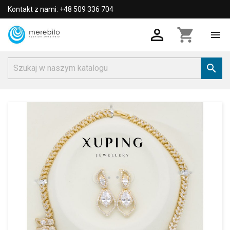
Kontakt z nami: +48 509 336 704

shopping_cart

