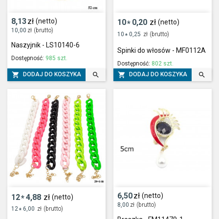
8,13
zł
(netto)
10
0,20
zł
(netto)
*
10,00
zł
(brutto)
10
0,25
zł
(brutto)
*
Naszyjnik - LS10140-6
Spinki do włosów - MF0112A
Dostępność:
985 szt.
Dostępność:
802 szt.




DODAJ DO KOSZYKA
DODAJ DO KOSZYKA
6,50
zł
(netto)
12
4,88
zł
(netto)
*
8,00
zł
(brutto)
12
6,00
zł
(brutto)
*