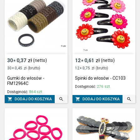
30
0,37
zł
12
0,61
zł
(netto)
(netto)
*
*
30
0,45
zł
(brutto)
12
0,75
zł
(brutto)
*
*
Gumki do włosów -
Spinki do włosów - CC103
FM12964C
Dostępność:
276 szt.
Dostępność:
864 szt.




DODAJ DO KOSZYKA
DODAJ DO KOSZYKA