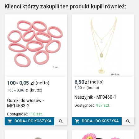
Klienci którzy zakupili ten produkt kupili również:
6,50
zł
(netto)
100
0,05
zł
(netto)
*
8,00
zł
(brutto)
100
0,06
zł
(brutto)
*
Naszyjnik - MF0460-1
Gumki do włosów -
Dostępność:
957 szt.
MF14583-2
Dostępność:
110 szt.




DODAJ DO KOSZYKA
DODAJ DO KOSZYKA