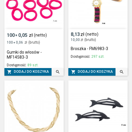
8,13
zł
(netto)
100
0,05
zł
(netto)
*
10,00
zł
(brutto)
100
0,06
zł
(brutto)
*
Broszka - FM6983-3
Gumki do włosów -
Dostępność:
297 szt.
MF14583-3
Dostępność:
89 szt.




DODAJ DO KOSZYKA
DODAJ DO KOSZYKA