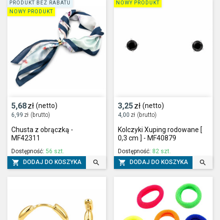
PRODUKT BEZ RABATU
NOWY PRODUKT
NOWY PRODUKT
5,68
zł
3,25
zł
(netto)
(netto)
6,99
zł
(brutto)
4,00
zł
(brutto)
Chusta z obrączką -
Kolczyki Xuping rodowane [
MF42311
0,3 cm ] - MF40879
Dostępność:
56 szt.
Dostępność:
82 szt.




DODAJ DO KOSZYKA
DODAJ DO KOSZYKA