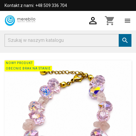
Kontakt z nami: +48 509 336 704

shopping_cart


NOWY PRODUKT
OBECNIE BRAK NA STANIE