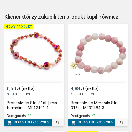
Klienci którzy zakupili ten produkt kupili również:
NOWY PRODUKT
6,50
zł
4,88
zł
(netto)
(netto)
8,00
zł
(brutto)
6,00
zł
(brutto)
Bransoletka Stal 316L [ mix
Bransoletka Merebilo Stal
turmalin ] - MF42491-1
316L - MF32484-3
Dostępność:
82 szt.
Dostępność:
47 szt.




DODAJ DO KOSZYKA
DODAJ DO KOSZYKA