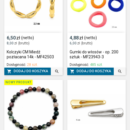
6,50
zł
4,88
zł
(netto)
(netto)
8,00
zł
(brutto)
6,00
zł
(brutto)
Kolczyki CM Miedź
Gumki do włosów - op. 200
pozłacana 14k - MF42503
sztuk - MF23943-3
Dostępność:
28 szt.
Dostępność:
485 szt.




DODAJ DO KOSZYKA
DODAJ DO KOSZYKA
NOWY PRODUKT