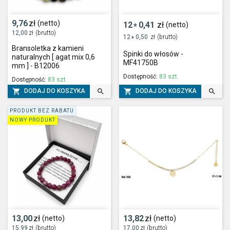
9,76
zł
(netto)
12
0,41
zł
(netto)
*
12,00
zł
(brutto)
12
0,50
zł
(brutto)
*
Bransoletka z kamieni
Spinki do włosów -
naturalnych [ agat mix 0,6
MF41750B
mm ] - B12006
Dostępność:
83 szt.
Dostępność:
83 szt.




DODAJ DO KOSZYKA
DODAJ DO KOSZYKA
PRODUKT BEZ RABATU
NOWY PRODUKT
13,00
zł
13,82
zł
(netto)
(netto)
15,99
zł
(brutto)
17,00
zł
(brutto)