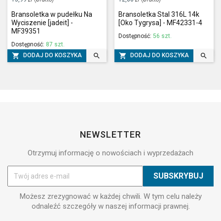
Bransoletka w pudełku Na
Bransoletka Stal 316L 14k
Wyciszenie [jadeit] -
[Oko Tygrysa] - MF42331-4
MF39351
Dostępność:
56 szt.
Dostępność:
87 szt.




DODAJ DO KOSZYKA
DODAJ DO KOSZYKA
NEWSLETTER
Otrzymuj informację o nowościach i wyprzedażach
Możesz zrezygnować w każdej chwili. W tym celu należy
odnaleźć szczegóły w naszej informacji prawnej.