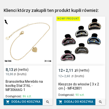
Klienci którzy zakupili ten produkt kupili również:
NOWY PRODUKT
8,13
zł
(netto)
12
2,11
zł
(netto)
*
10,00
zł
(brutto)
12
2,60
zł
(brutto)
*
Bransoletka Merebilo na
Kleszcze do włosów [ 3 x 2
kostkę Stal 316L -
cm ] - MF42801
MF30666G-1
Dostępność:
90 szt.
Dostępność:
86 szt.




DODAJ DO KOSZYKA
DODAJ DO KOSZYKA