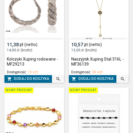
11,38
zł
10,57
zł
(netto)
(netto)
14,00
zł
(brutto)
13,00
zł
(brutto)
Kolczyki Xuping rodowane -
Naszyjnik Xuping Stal 316L -
MF29213
MF36139
Dostępność:
19 szt.
Dostępność:
30 szt.




DODAJ DO KOSZYKA
DODAJ DO KOSZYKA
NOWY PRODUKT
NOWY PRODUKT