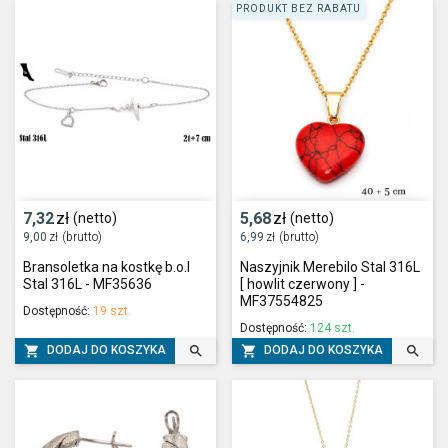
PRODUKT BEZ RABATU
7,32
zł
5,68
zł
(netto)
(netto)
9,00
zł
(brutto)
6,99
zł
(brutto)
Bransoletka na kostkę b.o.l
Naszyjnik Merebilo Stal 316L
Stal 316L - MF35636
[ howlit czerwony ] -
MF37554825
Dostępność:
19 szt.
Dostępność:
124 szt.




DODAJ DO KOSZYKA
DODAJ DO KOSZYKA