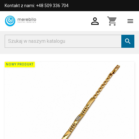
Kontakt z nami: +48 509 336 704

shopping_cart


NOWY PRODUKT