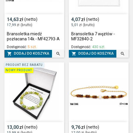
14,63
zł
4,07
zł
(netto)
(netto)
17,99
zł
(brutto)
5,01
zł
(brutto)
Bransoletka miedź
Bransoletka 7 węzłów -
pozłacana 14k - MF42793-A
MF32840-2
Dostępność:
5 szt.
Dostępność:
430 szt.




DODAJ DO KOSZYKA
DODAJ DO KOSZYKA
PRODUKT BEZ RABATU
NOWY PRODUKT
13,00
zł
9,76
zł
(netto)
(netto)
15,99
zł
(brutto)
12,00
zł
(brutto)