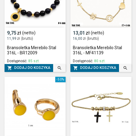
9,75
zł
13,01
zł
(netto)
(netto)
11,99
zł
(brutto)
16,00
zł
(brutto)
Bransoletka Merebilo Stal
Bransoletka Merebilo Stal
316L - BR12009
316L - MF41139
Dostępność:
85 szt.
Dostępność:
80 szt.




DODAJ DO KOSZYKA
DODAJ DO KOSZYKA
-50%