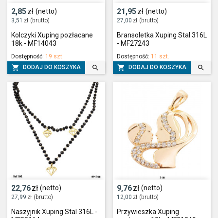
2,85
zł
21,95
zł
(netto)
(netto)
3,51
zł
(brutto)
27,00
zł
(brutto)
Kolczyki Xuping pozłacane
Bransoletka Xuping Stal 316L
18k - MF14043
- MF27243
Dostępność:
19 szt.
Dostępność:
11 szt.




DODAJ DO KOSZYKA
DODAJ DO KOSZYKA
22,76
zł
9,76
zł
(netto)
(netto)
27,99
zł
(brutto)
12,00
zł
(brutto)
Naszyjnik Xuping Stal 316L -
Przywieszka Xuping