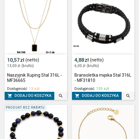
10,57
zł
4,88
zł
(netto)
(netto)
13,00
zł
(brutto)
6,00
zł
(brutto)
Naszyjnik Xuping Stal 316L -
Bransoletka męska Stal 316L
MF36665
- MF31810
Dostępność:
13 szt.
Dostępność:
155 szt.




DODAJ DO KOSZYKA
DODAJ DO KOSZYKA
PRODUKT BEZ RABATU