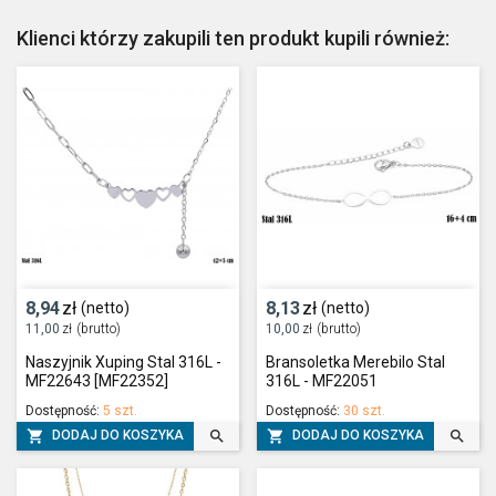
Klienci którzy zakupili ten produkt kupili również:
8,94
zł
8,13
zł
(netto)
(netto)
11,00
zł
(brutto)
10,00
zł
(brutto)
Naszyjnik Xuping Stal 316L -
Bransoletka Merebilo Stal
MF22643 [MF22352]
316L - MF22051
Dostępność:
5 szt.
Dostępność:
30 szt.




DODAJ DO KOSZYKA
DODAJ DO KOSZYKA