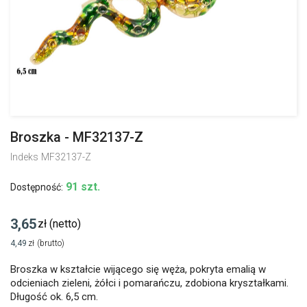
Broszka - MF32137-Z
Indeks
MF32137-Z
91 szt.
Dostępność:
3,65
zł
(netto)
4,49
zł
(brutto)
Broszka w kształcie wijącego się węża, pokryta emalią w
odcieniach zieleni, żółci i pomarańczu, zdobiona kryształkami.
Długość ok. 6,5 cm.