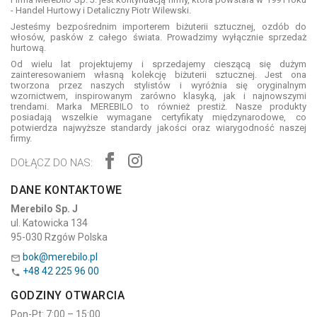
- Handel Hurtowy i Detaliczny Piotr Wilewski.
Jesteśmy bezpośrednim importerem biżuterii sztucznej, ozdób do
włosów, pasków z całego świata. Prowadzimy wyłącznie sprzedaż
hurtową.
Od wielu lat projektujemy i sprzedajemy cieszącą się dużym
zainteresowaniem własną kolekcję biżuterii sztucznej. Jest ona
tworzona przez naszych stylistów i wyróżnia się oryginalnym
wzornictwem, inspirowanym zarówno klasyką, jak i najnowszymi
trendami. Marka MEREBILO to również prestiż. Nasze produkty
posiadają wszelkie wymagane certyfikaty międzynarodowe, co
potwierdza najwyższe standardy jakości oraz wiarygodność naszej
firmy.
DOŁĄCZ DO NAS:
DANE KONTAKTOWE
Merebilo Sp. J
ul. Katowicka 134
95-030 Rzgów Polska
bok@merebilo.pl

+48 42 225 96 00

GODZINY OTWARCIA
Pon-Pt: 7:00 – 15:00