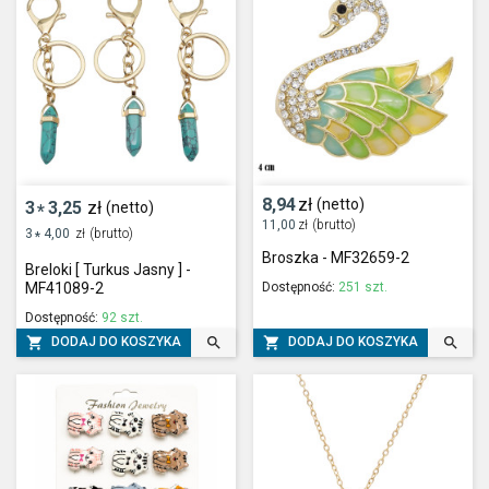
8,94
zł
(netto)
3
3,25
zł
(netto)
*
11,00
zł
(brutto)
3
4,00
zł
(brutto)
*
Broszka - MF32659-2
Breloki [ Turkus Jasny ] -
Dostępność:
251 szt.
MF41089-2
Dostępność:
92 szt.




DODAJ DO KOSZYKA
DODAJ DO KOSZYKA