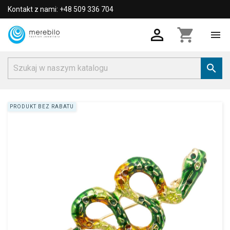
Kontakt z nami: +48 509 336 704

shopping_cart


PRODUKT BEZ RABATU