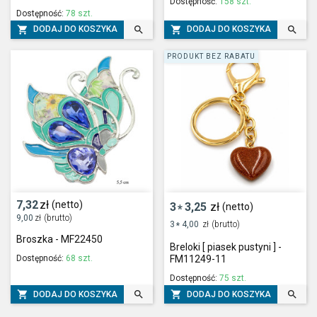
Dostępność:
158 szt.
Dostępność:
78 szt.




DODAJ DO KOSZYKA
DODAJ DO KOSZYKA
PRODUKT BEZ RABATU
7,32
zł
(netto)
3
3,25
zł
(netto)
*
9,00
zł
(brutto)
3
4,00
zł
(brutto)
*
Broszka - MF22450
Breloki [ piasek pustyni ] -
Dostępność:
68 szt.
FM11249-11
Dostępność:
75 szt.




DODAJ DO KOSZYKA
DODAJ DO KOSZYKA