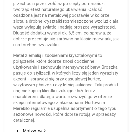
przechodzi przez żółć aż po ciepły pomarańcz,
tworząc efekt naturalnego ubarwienia. Całość
osadzona jest na metalowej podstawie w kolorze
złota, a drobne kryształki rozmieszczone wzdłuż ciała
węża wyłapują światło i nadają broszce wyrazistości.
Długość dodatku wynosi ok. 6,5 cm, co sprawia, że
dobrze prezentuje się zarówno na klapie marynarki, jak
i na torebce czy szaliku.
Metal z emalią i zdobieniami kryształowymi to
połączenie, które dobrze znosi codzienne
użytkowanie i zachowuje intensywność barw. Broszka
pasuje do stylizacji, w których liczy się jeden wyrazisty
akcent - sprawdzi się przy casualowej kurtce,
wizytowym płaszczu czy letniej sukience. Taki produkt
chętnie kupują klientki szukające biżuterii z
charakterem, dlatego warto rozważyć go w ofercie
sklepu internetowego z akcesoriami. Hurtownia
Merebilo regularnie uzupełnia asortyment o tego typu
sezonowe nowości, które dobrze rotują w sprzedaży
detalicznej.
Motyw: wąż