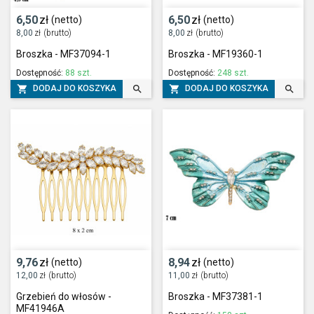
6,50
zł
6,50
zł
(netto)
(netto)
8,00
zł
(brutto)
8,00
zł
(brutto)
Broszka - MF37094-1
Broszka - MF19360-1
Dostępność:
88 szt.
Dostępność:
248 szt.




DODAJ DO KOSZYKA
DODAJ DO KOSZYKA
9,76
zł
8,94
zł
(netto)
(netto)
12,00
zł
(brutto)
11,00
zł
(brutto)
Grzebień do włosów -
Broszka - MF37381-1
MF41946A