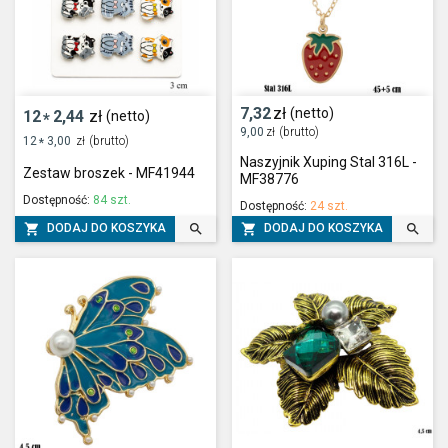
7,32
zł
(netto)
12
2,44
zł
(netto)
*
9,00
zł
(brutto)
12
3,00
zł
(brutto)
*
Naszyjnik Xuping Stal 316L -
Zestaw broszek - MF41944
MF38776
Dostępność:
84 szt.
Dostępność:
24 szt.




DODAJ DO KOSZYKA
DODAJ DO KOSZYKA