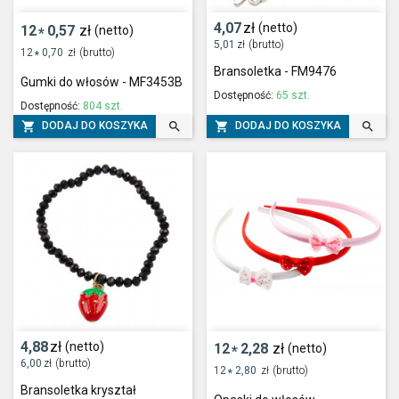
4,07
zł
(netto)
12
0,57
zł
(netto)
*
5,01
zł
(brutto)
12
0,70
zł
(brutto)
*
Bransoletka - FM9476
Gumki do włosów - MF3453B
Dostępność:
65 szt.
Dostępność:
804 szt.




DODAJ DO KOSZYKA
DODAJ DO KOSZYKA
4,88
zł
(netto)
12
2,28
zł
(netto)
*
6,00
zł
(brutto)
12
2,80
zł
(brutto)
*
Bransoletka kryształ