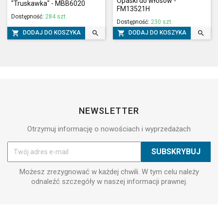
Opaski do włosów -
"Truskawka" - MBB6020
FM13521H
Dostępność:
284 szt.
Dostępność:
230 szt.




DODAJ DO KOSZYKA
DODAJ DO KOSZYKA
NEWSLETTER
Otrzymuj informację o nowościach i wyprzedażach
Możesz zrezygnować w każdej chwili. W tym celu należy
odnaleźć szczegóły w naszej informacji prawnej.