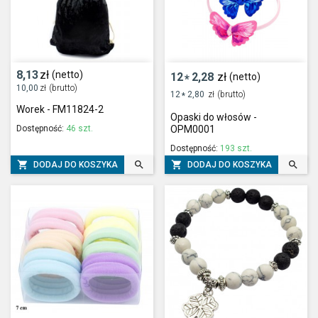
8,13
zł
(netto)
12
2,28
zł
(netto)
*
10,00
zł
(brutto)
12
2,80
zł
(brutto)
*
Worek - FM11824-2
Opaski do włosów -
Dostępność:
46 szt.
OPM0001
Dostępność:
193 szt.




DODAJ DO KOSZYKA
DODAJ DO KOSZYKA