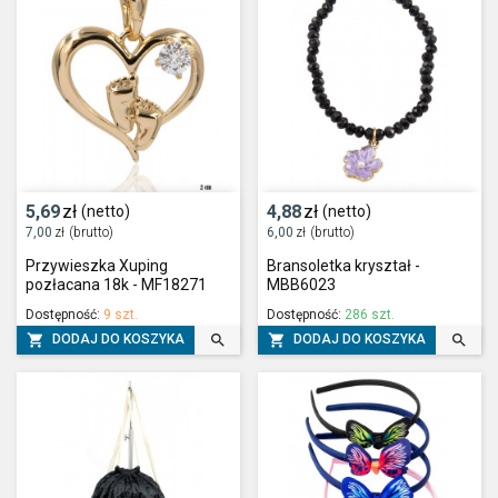
5,69
zł
4,88
zł
(netto)
(netto)
7,00
zł
(brutto)
6,00
zł
(brutto)
Przywieszka Xuping
Bransoletka kryształ -
pozłacana 18k - MF18271
MBB6023
Dostępność:
9 szt.
Dostępność:
286 szt.




DODAJ DO KOSZYKA
DODAJ DO KOSZYKA