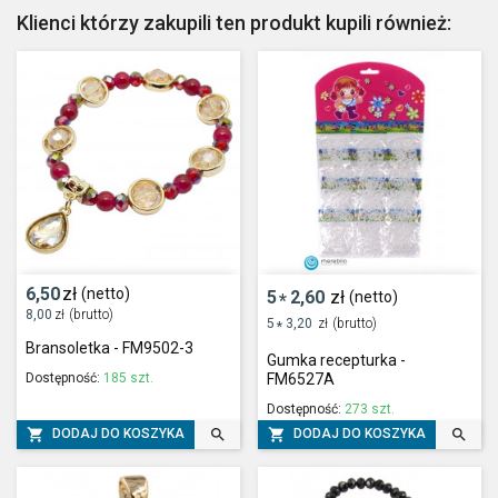
Klienci którzy zakupili ten produkt kupili również:
6,50
zł
(netto)
5
2,60
zł
(netto)
*
8,00
zł
(brutto)
5
3,20
zł
(brutto)
*
Bransoletka - FM9502-3
Gumka recepturka -
Dostępność:
185 szt.
FM6527A
Dostępność:
273 szt.




DODAJ DO KOSZYKA
DODAJ DO KOSZYKA