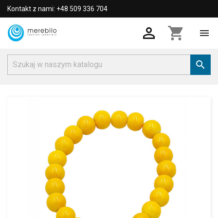
Kontakt z nami: +48 509 336 704

shopping_cart

