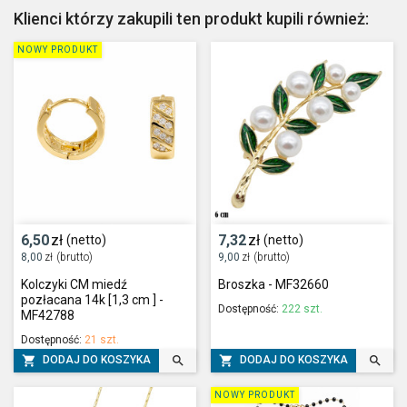
Klienci którzy zakupili ten produkt kupili również:
NOWY PRODUKT
6,50
zł
7,32
zł
(netto)
(netto)
8,00
zł
(brutto)
9,00
zł
(brutto)
Kolczyki CM miedź
Broszka - MF32660
pozłacana 14k [1,3 cm ] -
Dostępność:
222 szt.
MF42788
Dostępność:
21 szt.




DODAJ DO KOSZYKA
DODAJ DO KOSZYKA
NOWY PRODUKT