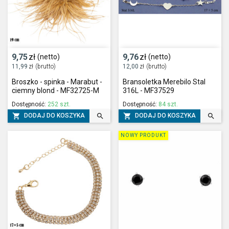
9,75
zł
9,76
zł
(netto)
(netto)
11,99
zł
(brutto)
12,00
zł
(brutto)
Broszko - spinka - Marabut -
Bransoletka Merebilo Stal
ciemny blond - MF32725-M
316L - MF37529
Dostępność:
252 szt.
Dostępność:
84 szt.




DODAJ DO KOSZYKA
DODAJ DO KOSZYKA
NOWY PRODUKT