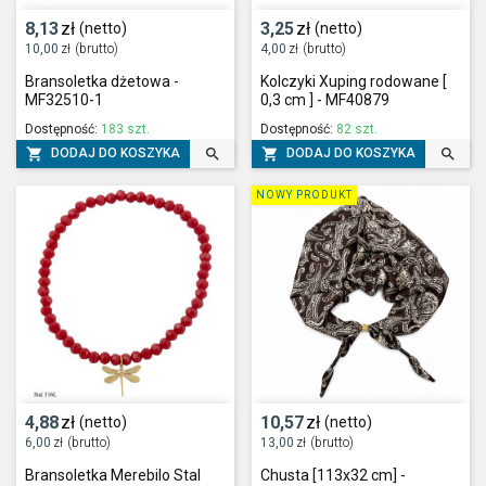
8,13
zł
3,25
zł
(netto)
(netto)
10,00
zł
(brutto)
4,00
zł
(brutto)
Bransoletka dżetowa -
Kolczyki Xuping rodowane [
MF32510-1
0,3 cm ] - MF40879
Dostępność:
183 szt.
Dostępność:
82 szt.




DODAJ DO KOSZYKA
DODAJ DO KOSZYKA
NOWY PRODUKT
4,88
zł
10,57
zł
(netto)
(netto)
6,00
zł
(brutto)
13,00
zł
(brutto)
Bransoletka Merebilo Stal
Chusta [113x32 cm] -