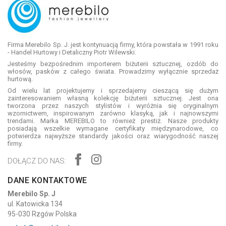
Firma Merebilo Sp. J. jest kontynuacją firmy, która powstała w 1991 roku
- Handel Hurtowy i Detaliczny Piotr Wilewski.
Jesteśmy bezpośrednim importerem biżuterii sztucznej, ozdób do
włosów, pasków z całego świata. Prowadzimy wyłącznie sprzedaż
hurtową.
Od wielu lat projektujemy i sprzedajemy cieszącą się dużym
zainteresowaniem własną kolekcję biżuterii sztucznej. Jest ona
tworzona przez naszych stylistów i wyróżnia się oryginalnym
wzornictwem, inspirowanym zarówno klasyką, jak i najnowszymi
trendami. Marka MEREBILO to również prestiż. Nasze produkty
posiadają wszelkie wymagane certyfikaty międzynarodowe, co
potwierdza najwyższe standardy jakości oraz wiarygodność naszej
firmy.
DOŁĄCZ DO NAS:
DANE KONTAKTOWE
Merebilo Sp. J
ul. Katowicka 134
95-030 Rzgów Polska