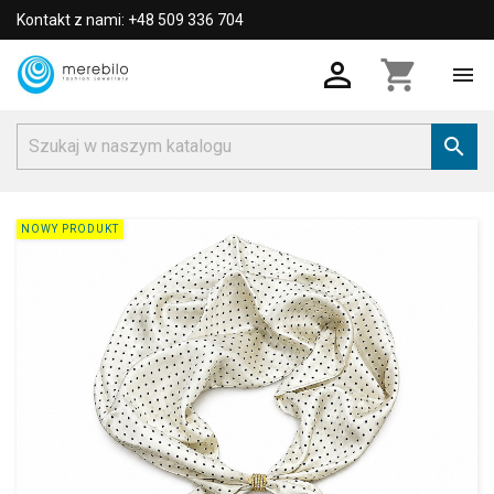
Kontakt z nami: +48 509 336 704

shopping_cart


NOWY PRODUKT