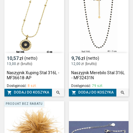
10,57
zł
9,76
zł
(netto)
(netto)
13,00
zł
(brutto)
12,00
zł
(brutto)
Naszyjnik Xuping Stal 316L -
Naszyjnik Merebilo Stal 316L
MF36618-AP
- MF32431N
Dostępność:
8 szt.
Dostępność:
79 szt.




DODAJ DO KOSZYKA
DODAJ DO KOSZYKA
PRODUKT BEZ RABATU