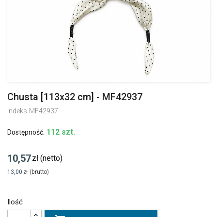
Chusta [113x32 cm] - MF42937
Indeks
MF42937
112 szt.
Dostępność:
10,57
zł
(netto)
13,00
zł
(brutto)
Ilość