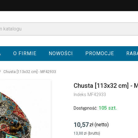
A
O FIRMIE
NOWOŚCI
PROMOCJE
RAB
Chusta [113x32 cm] - MF42933
Chusta [113x32 cm] -
Indeks
MF42933
105 szt.
Dostępność:
10,57
zł
(netto)
13,00
zł
(brutto)