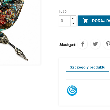
Ilość

DODAJ D
Udostępnij
Szczegóły produktu