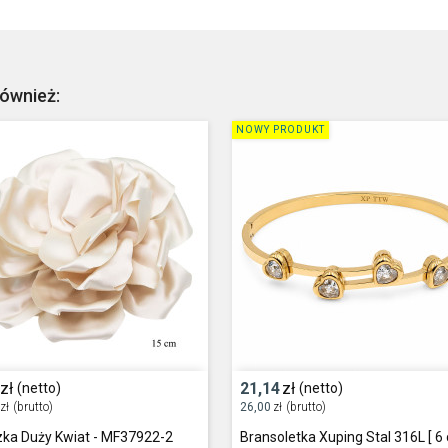
również:
NOWY PRODUKT
zł
21,14
zł
(netto)
(netto)
zł
(brutto)
26,00
zł
(brutto)
zka Duży Kwiat - MF37922-2
Bransoletka Xuping Stal 316L [ 6 