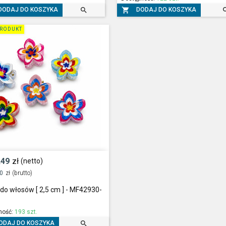


DODAJ DO KOSZYKA
DODAJ DO KOSZYKA
RODUKT
,49
zł
(netto)
60
zł
(brutto)
 do włosów [ 2,5 cm ] - MF42930-
ność:
193 szt.

ODAJ DO KOSZYKA