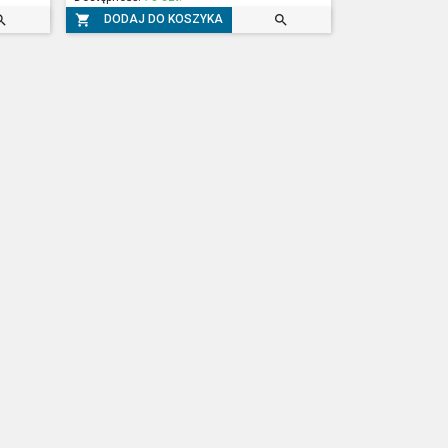



DODAJ DO KOSZYKA