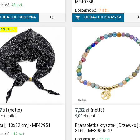
MF40758
pność:
48 szt.
Dostępność:
17 szt.


DODAJ DO KOSZYKA
DODAJ DO KOSZYKA
PRODUKT
7
zł
7,32
zł
(netto)
(netto)
zł
(brutto)
9,00
zł
(brutto)
ta [113x32 cm] - MF42951
Bransoletka kryształ [ Drzewko ] 
316L - MF39505GP
pność:
112 szt.
Dostępność:
122 szt.