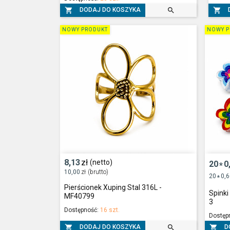



DODAJ DO KOSZYKA
NOWY PRODUKT
NOWY P
8,13
zł
(netto)
20
0
*
10,00
zł
(brutto)
20
0,
*
Pierścionek Xuping Stal 316L -
Spinki
MF40799
3
Dostępność:
16 szt.
Dostęp



DODAJ DO KOSZYKA
D