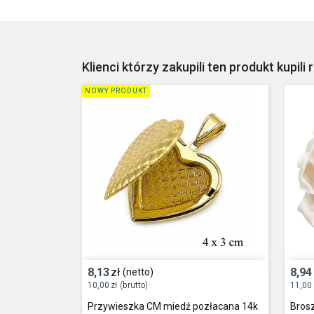
Klienci którzy zakupili ten produkt kupili 
NOWY PRODUKT
8,13
zł
8,94
(netto)
10,00
zł
(brutto)
11,00
Przywieszka CM miedź pozłacana 14k
Bros