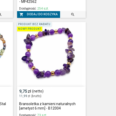
- MF42562
Dostępność:
254 szt.



DODAJ DO KOSZYKA
PRODUKT BEZ RABATU
NOWY PRODUKT
9,75
zł
(netto)
11,99
zł
(brutto)
Stal
Bransoletka z kamieni naturalnych
[ametyst 6 mm] - B12004
Dostępność:
73 szt.