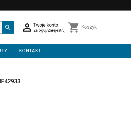

shopping_cart
Twoje konto

Koszyk
Zaloguj/Zarejestruj
ATY
KONTAKT
 MF42933