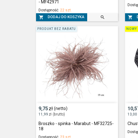
- MF42971
Dostę
Dostępność:
22 szt.



DODAJ DO KOSZYKA
PRODUKT BEZ RABATU
NOWY 
9,75
zł
10,5
(netto)
11,99
zł
(brutto)
13,00
Broszko - spinka - Marabut - MF32725-
Chus
18
Dostę
Dostępność:
23 szt.