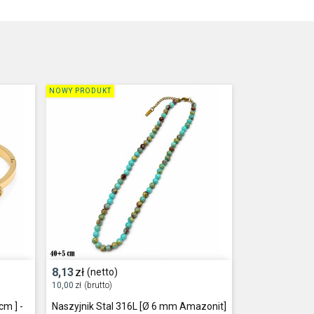
NOWY PRODUKT
8,13
zł
(netto)
10,00
zł
(brutto)
cm ] -
Naszyjnik Stal 316L [Ø 6 mm Amazonit]