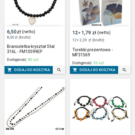
6,50
zł
(netto)
12
1,79
zł
(netto)
*
8,00
zł
(brutto)
12
2,20
zł
(brutto)
*
Bransoletka kryształ Stal
Torebki prezentowe -
316L - FM10599EP
MF31569
Dostępność:
80 szt.
Dostępność:
93 szt.




DODAJ DO KOSZYKA
DODAJ DO KOSZYKA