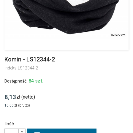
Komin - LS12344-2
Indeks
LS12344-2
84 szt.
Dostępność:
8,13
zł
(netto)
10,00
zł
(brutto)
Ilość