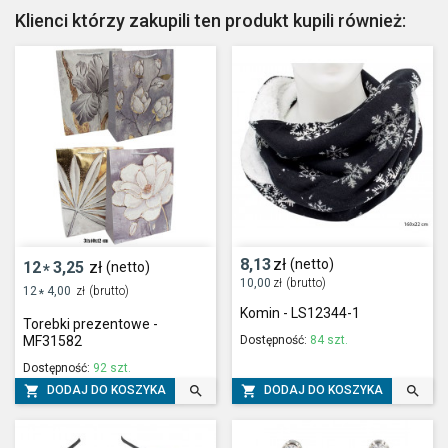
Klienci którzy zakupili ten produkt kupili również:
8,13
zł
(netto)
12
3,25
zł
(netto)
*
10,00
zł
(brutto)
12
4,00
zł
(brutto)
*
Komin - LS12344-1
Torebki prezentowe -
Dostępność:
84 szt.
MF31582
Dostępność:
92 szt.




DODAJ DO KOSZYKA
DODAJ DO KOSZYKA