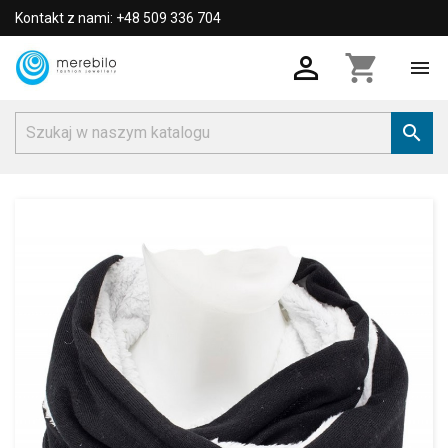
Kontakt z nami: +48 509 336 704

shopping_cart

