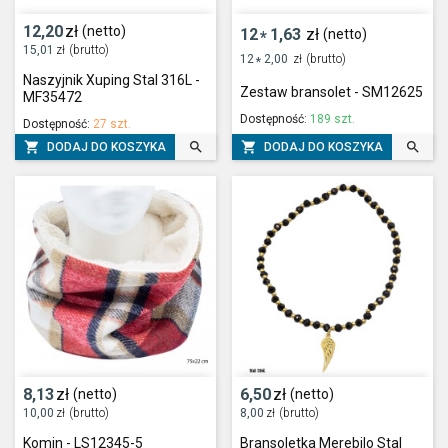
12,20
zł
(netto)
12
1,63
zł
(netto)
*
15,01
zł
(brutto)
12
2,00
zł
(brutto)
*
Naszyjnik Xuping Stal 316L -
Zestaw bransolet - SM12625
MF35472
Dostępność:
189 szt.
Dostępność:
27 szt.




DODAJ DO KOSZYKA
DODAJ DO KOSZYKA
8,13
zł
6,50
zł
(netto)
(netto)
10,00
zł
(brutto)
8,00
zł
(brutto)
Komin - LS12345-5
Bransoletka Merebilo Stal