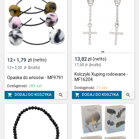
13,82
zł
(netto)
12
1,79
zł
(netto)
*
17,00
zł
(brutto)
12
2,20
zł
(brutto)
*
Kolczyki Xuping rodowane -
Opaska do włosów - MF9791
MF16204
Dostępność:
283 szt.
Dostępność:
21 szt.




DODAJ DO KOSZYKA
DODAJ DO KOSZYKA